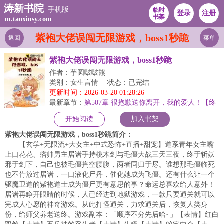
涛新书院
手机版
临时
登录
注册
书架
m.taoxinsy.com
紫袍大佬误闯无限游戏，boss1秒跪
返回
菜单
紫袍大佬误闯无限游戏，boss1秒跪
作者：芋圆啵啵熊
类别：女生言情
状态：已完结
更新时间：2026-03-20 01:28:26
最新章节：
第507章 很抱歉送你离开，我的爱人！【终
开始阅读
加入书架
紫袍大佬误闯无限游戏，boss1秒跪简介：
【玄学+无限流+大女主+中式恐怖+直播+甜宠】道系青年女主嘴
上口花花、痞帅男主居诸手持桃木剑与毛僵大战三天三夜，终于斩妖
邪于剑下，自己也被毛僵掏空腰腹，两者同归于尽。谁想那毛僵临死
也不肯放过居诸，一口液化尸丹，催化她成为飞僵。还有什么让一个
驱魔卫道的紫袍道士成为僵尸更有意思的事？命运总喜欢给人意外！
居诸再睁开眼睛的时候，人已经进到地狱游戏，一款只要通关就可以
完成人心愿的神奇游戏。从此打怪通关，力求通关后，恢复人类身
份，给师父养老送终。游戏副本：「顺序不分先后哈~」【表情】红白