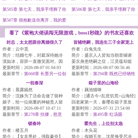
－１４
－１５
第505章 第七天，我亲手埋葬了你
第506章 第七天，我亲手埋葬了你
－１６
－１７
第507章 很抱歉送你离开，我的爱
人！【终
看了《紫袍大佬误闯无限游戏，boss1秒跪》的书友还喜欢
看
封总，太太想跟你离婚很久了
首辅绝嗣，我连生三子全家宠上
作者：云中觅
作者：白兔先生
天
简介：结婚七年，封庭深待她冷
简介：盛京人人皆知当朝首辅谢
漠如冰，容辞一直微笑面对。因
晏京身患绝嗣之症，江灵蕴却挺
为她深爱着他。也相信终有一
更新时间：2026-08-07 01:04:03
着孕肚上找上门来，还说怀的是
更新时间：2026-08-07 00:56:46
天，她能将他的心...
最新章节：
第668章 长墨另一位创
谢晏京的孩子，...
最新章节：
第294章 既然已经牺牲
始人
过色相了那就牺牲的更彻底一些
一枕春深
箱子里的山海经
作者：晨露嫣然
作者：藕池猫咪
简介：沈姝为了活命去做了留种
简介：[通古今+乱世饥荒+山海经]
娘子，给一位病重的神秘贵人留
回老家第一天，秦璎在箱子里发
下血脉。数年后，她带着软萌萌
更新时间：2026-08-07 10:47:11
现个古代小人国。小人国里有乱
更新时间：2026-07-31 23:54:00
的小女儿重返京...
最新章节：
第278章 扶腰，怒意
世饥荒，有暴...
最新章节：
第495章 红汤圆
锁春吟
霍先生，上位别太急
作者：楼五月
作者：木头花
简介：【女非男处，强取豪夺】
简介：假婚五年，沈星挽受尽冷