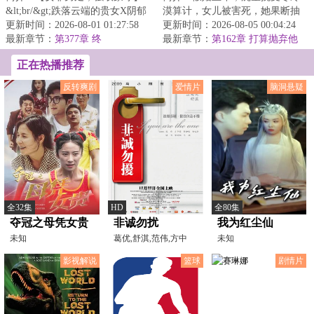
&lt;br/&gt;跌落云端的贵女X阴郁
漠算计，女儿被害死，她果断抽
病娇摄政王&lt;br/&gt;沈辞吟是国
更新时间：2026-08-01 01:27:58
身离开。&lt;br/&gt;却被渣男警告
更新时间：2026-08-05 00:04:24
公府嫡女...
最新章节：
第377章 终
威胁：“乖...
最新章节：
第162章 打算抛弃他
正在热播推荐
反转爽剧
爱情片
脑洞悬疑
全32集
HD
全80集
夺冠之母凭女贵
非诚勿扰
我为红尘仙
未知
葛优,舒淇,范伟,方中
未知
信,胡可,巩新亮,车晓,
影视解说
篮球
剧情片