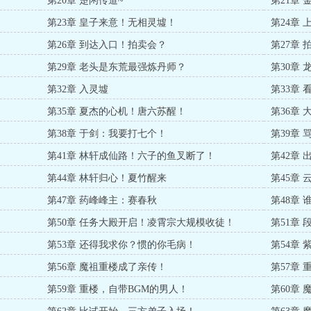
第20章 楚闲传道~
第21章
第23章 皇子来意！无相灵墟！
第24章
第26章 到达入口！拍卖会？
第27章
第29章 老头是东荒最强炼丹师？
第30章
第32章 入灵墟
第33章
第35章 夏杰的心机！唐六苏醒！
第36章
第38章 于剑：我要打七个！
第39章
第41章 林轩成仙路！六子的鱼叉断了！
第42章 
第44章 林轩归心！夏竹醒来
第45章
第47章 药峰峰主：赛春秋
第48章
第50章 任务大殿开启！凌霄宗大规模收徒！
第51章
第53章 还得我求你？惯的你毛病！
第54章
第56章 魔祖重楼成了亲传！
第57章
第59章 重楼，自带BGM的男人！
第60章