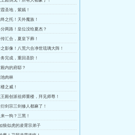
 魔王殿倒戈！所有人都蒙了！
 紫霞圣地，紫嫣！
 临终之托！天外魔族！
 兵分两路！皇位没给夏杰？
 亲传汇合，夏皇下葬！
 帝之影像！八荒六合净世琉璃大阵！
 任务完成，重回圣阶！
 古殿内的府邸？
酒池肉林
 重楼之威！
 魔王殿创派祖师重楼，拜见师尊！
 大衍剑宗三剑修人都麻了！
 又来一狗？三黑！
章 如狼似虎的凌霄宗弟子