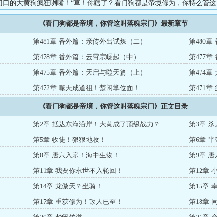
门口的大黄狗疯狂咧嘴！“草！你瞎了？看门狗都是帝境修为，你特么管这
《看门狗都是帝境，你管这叫落魄宗门》最新章节
第481章 番外篇：亲传外出试炼（二）
第480
第478章 番外篇：云霄宗崛起（中）
第477
第475章 番外篇：天启与噬天篇（上）
第474章
第472章 噬天成道祖！楚闲掌位面！
第471章
《看门狗都是帝境，你管这叫落魄宗门》正文目录
第2章 抵达东海沿岸！大黄成了顶级战力？
第3章 
第5章 收徒！狠狠地收！
第6章 
第8章 唐六入宗！海中生物！
第9章 
第11章 我要你永世不入轮回！
第12章
第14章 龙傲天？坐骑！
第15章
第17章 重获修为！敌人已至！
第18章