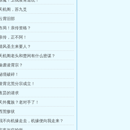
章 除魔！卫我凌霄道统！
章 天机阁，苏九爻
 云霄旧部
章 布局！亲传资格？
章 亲传，正不阿！
章 清风圣主来要人？
章 天机阁老头和楚闲有什么密谋？
 偷袭凌霄宗？
 秘境破碎！
章 凌霄北荒分宗成立！
 夜昙的请求
章 天外魔族？老对手了！
 西荒惨状
章 我不向机缘走去，机缘便向我走来？