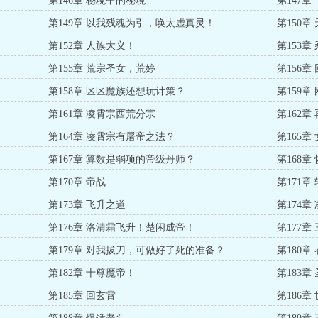
第146章 秘境中的秘境
第147章
第149章 以我残魂为引，唤太虚真灵！
第150
第152章 人族大义！
第153章
第155章 荒宗圣女，荒婷
第156
第158章 区区魔族还想玩计策？
第159
第161章 凌霄宗西荒分宗
第162
第164章 凌霄宗有屠帝之法？
第165章
第167章 算数是弱项的帝级丹师？
第168章
第170章 帝战
第171
第173章 飞升之道
第174章
第176章 洛清霜飞升！楚闲成帝！
第177
第179章 对我拔刀，可做好了死的准备？
第180章
第182章 十尊魔帝！
第183章
第185章 回玄霄
第186章