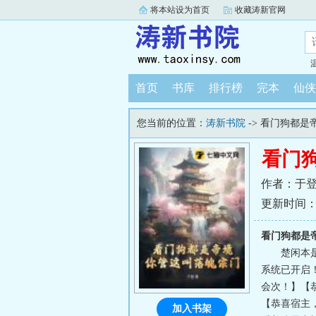
将本站设为首页
收藏涛新官网
首页
书库
排行榜
完本
仙侠
您当前的位置：
涛新书院
-> 看门狗都
看门
作者：于
更新时间：202
看门狗都是
楚闲本
系统已开启
会次！】【
【恭喜宿主，
加入书架