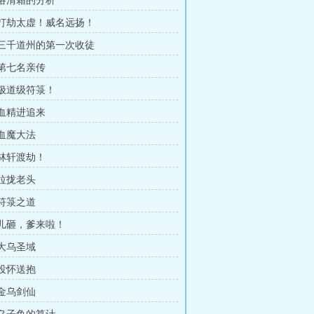
 洛清霜的分析
章 打劫太虚！威名远扬！
章 三千道州的第一次收徒
 第七名亲传
 极道级符箓！
 血精进追来
 血魔大法
 林轩渡劫！
 拉拢老头
 符箓之道
章 儿砸，爹来啦！
 大乌圣域
 投怀送抱
 金乌剑仙