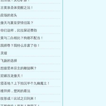
 金色传说！灵石矿脉！
 上古黄泉圣体觉醒之法！
 拍卖场的老头
 龙傲天与夏皇穿情侣装？
 看你们这样，比拉屎还费劲
 大黄与二白相比？狗都不配当！
 骂我师尊？我特么非废了你！
出灵墟
 云飞扬的选择
 谁想接受本宗主的鞭挞啊？
 段宏碾压龙傲天！
 紫霞圣地？上下拍沉半个九幽魔土！
 重楼拜师，楚闲的看法
 魔纹形成！比试之日到来！