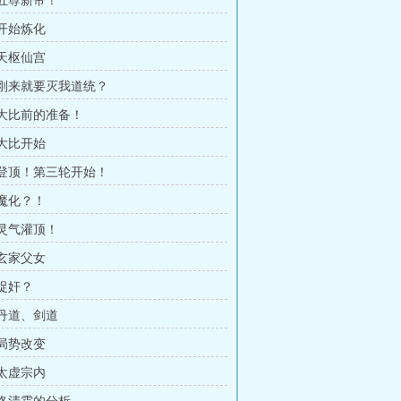
 五尊新帝！
 开始炼化
 天枢仙宫
章 刚来就要灭我道统？
章 大比前的准备！
 大比开始
章 登顶！第三轮开始！
 魔化？！
 灵气灌顶！
 玄家父女
 捉奸？
 丹道、剑道
 局势改变
 太虚宗内