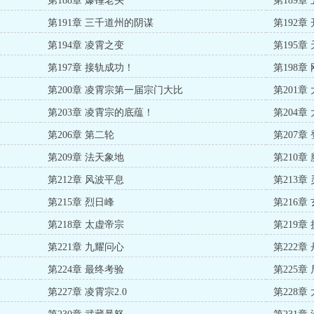
第188章 爆锤老头
第189章
第191章 三千道州的阴谋
第192章
第194章 凌霄之变
第195章
第197章 接轨成功！
第198
第200章 凌霄宗第一届宗门大比
第201
第203章 凌霄宗的底蕴！
第204章
第206章 第二轮
第207
第209章 法天象地
第210章
第212章 风波平息
第213章
第215章 烈日峰
第216章
第218章 太虚帝宗
第219章
第221章 九耀问心
第222章
第224章 最终考验
第225章
第227章 凌霄宗2.0
第228章