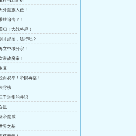
 宝库与庇护所
章 天外魔族入侵！
 乘胜追击？！
章 回归！大战将起！
章 刚才那招，还行吧？
章 再立中域分宗！
 女帝战魔帝！
 恢复
章 轻而易举！帝陨再临！
 凌霄榜
章 三千道州的共识
 吞星
 圣帝魔威
 世界之基