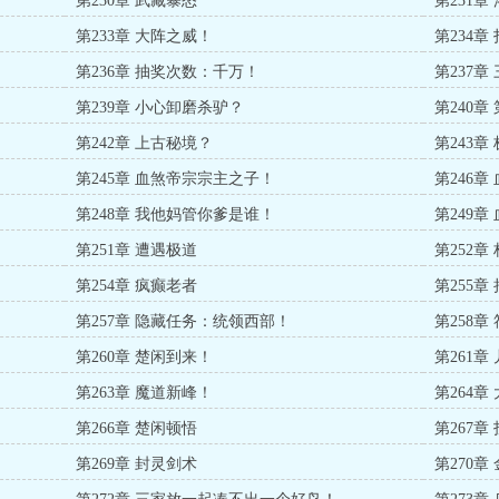
第230章 武藏暴怒
第231章
第233章 大阵之威！
第234
第236章 抽奖次数：千万！
第237
第239章 小心卸磨杀驴？
第240章
第242章 上古秘境？
第243章
第245章 血煞帝宗宗主之子！
第246章
第248章 我他妈管你爹是谁！
第249章
第251章 遭遇极道
第252章
第254章 疯癫老者
第255章
第257章 隐藏任务：统领西部！
第258章
第260章 楚闲到来！
第261
第263章 魔道新峰！
第264章
第266章 楚闲顿悟
第267章
第269章 封灵剑术
第270章