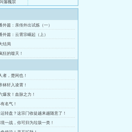
叫落魄宗
章 番外篇：亲传外出试炼（一）
章 番外篇：云霄宗崛起（上）
 大结局
 疯狂的噬天！
杀人者，楚闲也！
半帝林轩入凌霄！
唐六爆发！血脉之力！
 小有名气！
 幸运转盘？这宗门收徒越来越随意了！
 同境一战，你可归为垃圾一类！