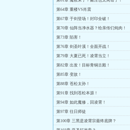
第61章 魔教来了？赌注也太离谱了！
第64章 重楼VS肖震
第67章 于剑登场！封印全破！
第70章 仙阵当净水器？给亲传们炖肉！
第73章 陷害！
第76章 剑圣叶溪！全面开战！
第79章 大夏已死！凌霄当立！
第82章 出发！目标青铜古殿！
第85章 变故！
第88章 苍松太孙！
第91章 找到苍松本源！
第94章 如此魔修，回凌霄！
第97章 往日师徒
第100章 三黑是凌霄宗最终底牌？