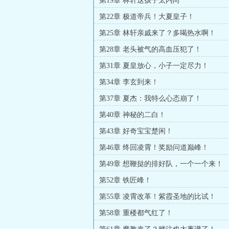
第19章 林轩这孩子太内向
第22章 极道帝兵！大夏皇子！
第25章 林轩亲戚来了？多喝热水啊！
第28章 老头被气的高血压犯了！
第31章 夏皇放心，小子一定尽力！
第34章 李玄到来！
第37章 夏杰：我特么心态崩了！
第40章 神秘的二白！
第43章 好奇宝宝楚闲！
第46章 终回凌霄！奖励问道巅峰！
第49章 想鞭挞的排好队，一个一个来！
第52章 铁匠峰！
第55章 凌霄改革！紫霞圣地的比试！
第58章 重楼都气红了！