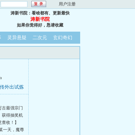
：
用户注册
涛新书院：看啥都有、更新最快
涛新书院
如果你觉得好，恳请收藏
事
灵异悬疑
二次元
玄幻奇幻
中
亲传外出试炼
万古最强宗门
，获得抽奖机
意查收！】
在某一天，魔尊