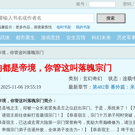
账号：
密码
温馨提示：更多作品，请搜索查找
临时书架
我的书架
武侠
都市重生
游戏竞技
女生言情
科幻未来
历史军
是帝境，你管这叫落魄宗门
狗都是帝境，你管这叫落魄宗门
登
类别：玄幻奇幻
状态：连载
5-11-06 19:55:19
最新章节：
第482章 番外篇：
（三）
帝境，你管这叫落魄宗门简介：
是圣地之主，却被一众长老罢免圣主之位赶出宗门。于是，系统来了！【
！请宿主前往坐标打造最强宗门！】【恭喜宿主，宗门十万弟子同时突破
恭喜宿主，已达成玄霄大陆第一宗门荣誉称号，奖励大帝巅峰修为，请注
率领宗门弟子击退外敌，全体弟子攻击力+！】【恭喜宿主......】终于