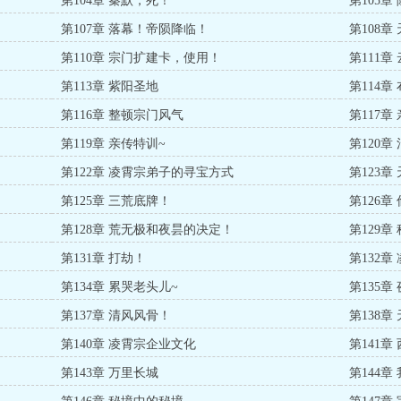
第104章 秦默，死！
第105
第107章 落幕！帝陨降临！
第108
第110章 宗门扩建卡，使用！
第111章
第113章 紫阳圣地
第114
第116章 整顿宗门风气
第117
第119章 亲传特训~
第120
第122章 凌霄宗弟子的寻宝方式
第123
第125章 三荒底牌！
第126章
第128章 荒无极和夜昙的决定！
第129章
第131章 打劫！
第132
第134章 累哭老头儿~
第135章
第137章 清风风骨！
第138
第140章 凌霄宗企业文化
第141章
第143章 万里长城
第144