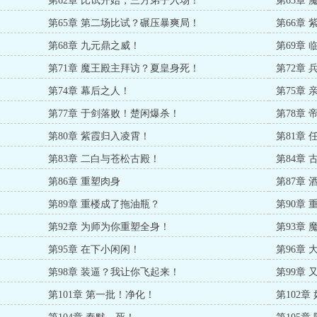
第62章 比试开始，三方弟子入场！
第63章
第65章 第二场比试？碾压暴爽局！
第66章
第68章 九元鼎之威！
第69章
第71章 魔王殿主拜访？夏皇身死！
第72章
第74章 幕后之人！
第75章
第77章 于剑落败！楚闲爆杀！
第78章
第80章 紫霞归入凌霄！
第81章
第83章 二白与苍松古殿！
第84章
第86章 重塑肉身
第87章 
第89章 重楼成了拖油瓶？
第90章
第92章 为师为你重塑全身！
第93章
第95章 在下小闲闲！
第96章
第98章 装逼？我让你飞起来！
第99章
第101章 第一批！净化！
第102