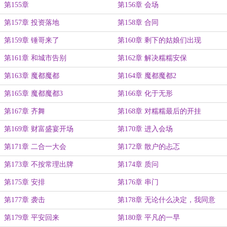
第155章
第156章 会场
第157章 投资落地
第158章 合同
第159章 锤哥来了
第160章 剩下的姑娘们出现
第161章 和城市告别
第162章 解决糯糯安保
第163章 魔都魔都
第164章 魔都魔都2
第165章 魔都魔都3
第166章 化于无形
第167章 齐舞
第168章 对糯糯最后的开挂
第169章 财富盛宴开场
第170章 进入会场
第171章 二合一大会
第172章 散户的忐忑
第173章 不按常理出牌
第174章 质问
第175章 安排
第176章 串门
第177章 袭击
第178章 无论什么决定，我同意
第179章 平安回来
第180章 平凡的一早