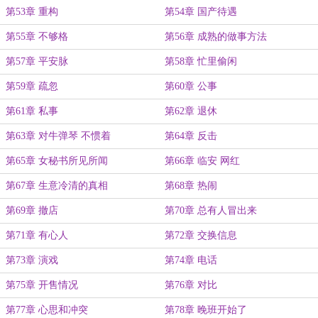
第53章 重构
第54章 国产待遇
第55章 不够格
第56章 成熟的做事方法
第57章 平安脉
第58章 忙里偷闲
第59章 疏忽
第60章 公事
第61章 私事
第62章 退休
第63章 对牛弹琴 不惯着
第64章 反击
第65章 女秘书所见所闻
第66章 临安 网红
第67章 生意冷清的真相
第68章 热闹
第69章 撤店
第70章 总有人冒出来
第71章 有心人
第72章 交换信息
第73章 演戏
第74章 电话
第75章 开售情况
第76章 对比
第77章 心思和冲突
第78章 晚班开始了