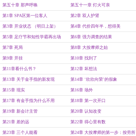
第五十章 那声呼唤
第五十一章 灯火可亲
第1章 SPA区第一位客人
第2章 双人护肾
第3章 开业状态 （明日上架）
第4章 代价四年半，想得美
第5章 足疗节和知性学霸再出场
第6章 强力调查的结果
第7章 死局
第8章 大按摩师之始
第9章 开挂
第10章 找到了
第11章看什么书？
第12章 坏想法
第13章 关于金手指的新发现
第14章 ‘欣欣向荣’的假象
第15章 现实
第16章 场外
第17章 有金手指为什么不用
第18章 第一次开口
第19章 新会计主管
第20章 认知改变
第21章 差的远
第22章 得心里有数
第23章 三个人能看
第24章 大按摩师的第一步：按劳所