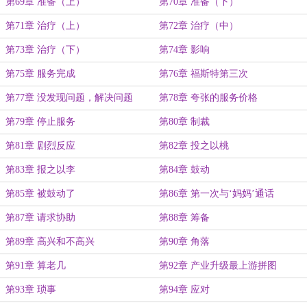
的顾客
第69章 准备（上）
第70章 准备（下）
第71章 治疗（上）
第72章 治疗（中）
第73章 治疗（下）
第74章 影响
第75章 服务完成
第76章 福斯特第三次
第77章 没发现问题，解决问题
第78章 夸张的服务价格
第79章 停止服务
第80章 制裁
第81章 剧烈反应
第82章 投之以桃
第83章 报之以李
第84章 鼓动
第85章 被鼓动了
第86章 第一次与‘妈妈’通话
第87章 请求协助
第88章 筹备
第89章 高兴和不高兴
第90章 角落
第91章 算老几
第92章 产业升级最上游拼图
第93章 琐事
第94章 应对