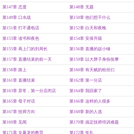
第147章 态度
第148章 无题
第149章 口水战
第150章 他们想干什么
第151章 打不通电话
第152章 白天和夜晚
第153章 读书和夜色
第154章 安保升级
第155章 再上门的刘局长
第156章 直播的赵小锤
第157章 直播结束的前一天
第159章 以大胖子身份按摩
第158章 路上
第160章 有天赋的粉丝们
第161章 直播结束
第162章 第一分店
第163章 异常，第一分店闭店
第164章 我回家了
第165章 母子对话
第166章 这样的人很多
第167章 技师方向
第168章 新的人选
第169章 见闻
第170章 搞定技师培训难题
第171章 女暴龙的教导
第172章 年礼