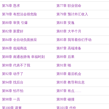
第76章 恳求
第77章 职业宿命
第78章 有想法会很危险
第79章 预计外汇收入
第80章 审美 引爆
第81章 安逸
第82章 新爱好
第83章 大半个月
第84章 全自动负面效应
第85章 我等着你们手动
第86章 低端商战
第87章 高端准备
第88章 南通改静海 幸福时刻
第89章 后果
第90章 代表不了我
第91章 啪
第92章 动手了
第93章 最后机会
第94章 找后台
第95章 教导和出息
第96章 怕不怕
第97章 有点……
第98章 一员
第99章 碰撞
第100章 请柬
第101章 代价