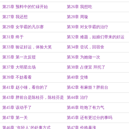
得
第25章 预料中的忙碌开始
第26章 我想吃
第27章 我还想
第28章 周璇
第29章 女学霸的凡尔赛
第30章 对女学霸的治疗
第31章 终于
第32章 难题，姑娘们带来的好运
第33章 验证好运，体验大奖
第34章 尝试，回宿舍
第35章 第一次反驳
第36章 为她做一次
第37章 大明星出场
第38章 占便宜 拜托了
第39章 不妨看看
第40章 交锋
第41章 赵小锤，看你的了
第42章 有麻烦？胖前台
第43章 胖前台是陈桂芬，陈桂芬是
第44章 治疗
谁？
第45章 该动手了
第46章 吃饱了有力气
第47章 第一关
第45章 还有更过分的事吗
第46章 ‘年轻人’的处事方式
第47章 价格暴涨