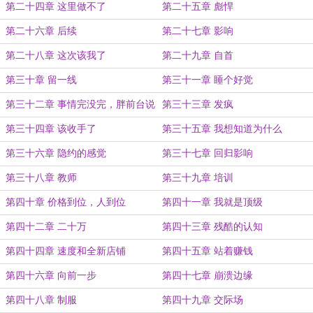
第二十四章 这里做不了
第二十五章 彪悍
第二十六章 后续
第二十七章 影响
第二十八章 这次该我了
第二十九章 自首
第三十章 留一线
第三十一章 睡个好觉
第三十二章 事情完没完，胖前台说
第三十三章 发疯
了算
第三十四章 该收手了
第三十五章 我想知道为什么
第三十六章 隐约的感觉
第三十七章 回归影响
第三十八章 教师
第三十九章 培训
第四十章 价格到位，人到位
第四十一章 我就是顶级
第四十二章 二十万
第四十三章 残酷的认知
第四十四章 速度和全新店铺
第四十五章 站着赚钱
第四十六章 向前一步
第四十七章 崩溃边缘
第四十八章 制服
第四十九章 交际场