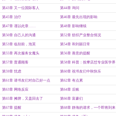
第43章 又一位国际客人
第44章 询问
第45章 治疗
第46章 最先出现的影响
第47章 谨以此章……
第48章 影响继续
第50章 自己人的沟通
第52章 纺织产业整合情况
第53章 临别前，泡芙
第54章 和刘丽日常
第55章 再次服务女魔头
第56章 善意的提醒
第57章 普通顾客
第58章 科普：按摩店怼专业医学界
第59章 忧虑
第60章 祝书友们中秋快乐
第61章 请书友们对自己好一点
第62章 有点累
第63章 网络反应
第64章 后账
第65章 摊牌，又盖回去了
第66章 富豪们
第67章 提醒
第68章 静海的请求，一个即将到来