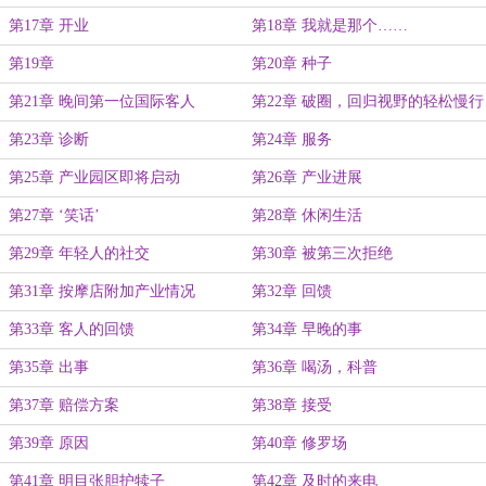
第17章 开业
第18章 我就是那个……
第19章
第20章 种子
第21章 晚间第一位国际客人
第22章 破圈，回归视野的轻松慢行
第23章 诊断
第24章 服务
第25章 产业园区即将启动
第26章 产业进展
第27章 ‘笑话’
第28章 休闲生活
第29章 年轻人的社交
第30章 被第三次拒绝
第31章 按摩店附加产业情况
第32章 回馈
第33章 客人的回馈
第34章 早晚的事
第35章 出事
第36章 喝汤，科普
第37章 赔偿方案
第38章 接受
第39章 原因
第40章 修罗场
第41章 明目张胆护犊子
第42章 及时的来电