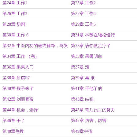
第24章 工作1
第25章 工作2
第26章 工作3
第27章 工作4
第28章 切割
第29章 工作5
第30章 工作 6
第31章 林薇在轻松慢行
第32章 中医内功的最终解释，骂哭
第33章 该你做足疗了
第34章 工作 （完）
第35章 果果明白
第36章 果果入门
第37章 滚
第38章 所谓P7
第39章 再 滚
第40章 孩子来了
第41章 干他丫的
第42章 刘丽暴富
第43章 结账
第44章 机会，选择
第45章 背后员工的努力
第46章 干了
第47章 厉害，厉害
第48章热搜
第49章中指