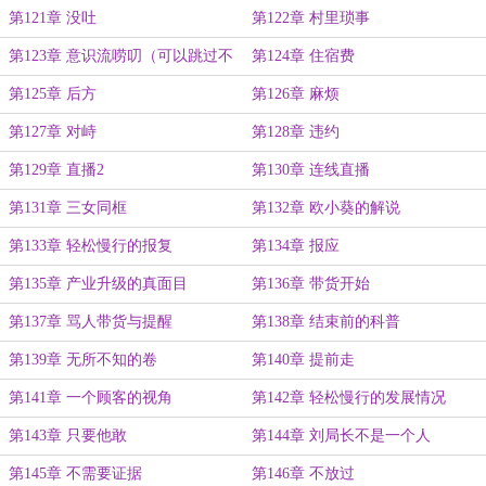
第121章 没吐
第122章 村里琐事
第123章 意识流唠叨（可以跳过不
第124章 住宿费
看）
第125章 后方
第126章 麻烦
第127章 对峙
第128章 违约
第129章 直播2
第130章 连线直播
第131章 三女同框
第132章 欧小葵的解说
第133章 轻松慢行的报复
第134章 报应
第135章 产业升级的真面目
第136章 带货开始
第137章 骂人带货与提醒
第138章 结束前的科普
第139章 无所不知的卷
第140章 提前走
第141章 一个顾客的视角
第142章 轻松慢行的发展情况
第143章 只要他敢
第144章 刘局长不是一个人
第145章 不需要证据
第146章 不放过