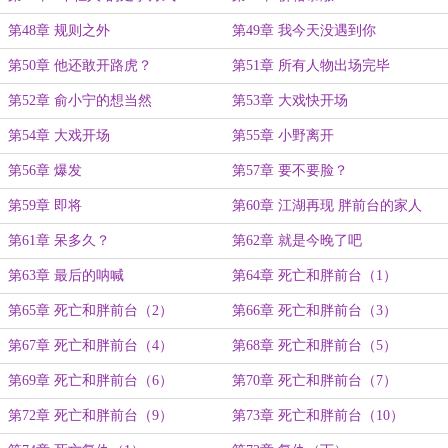
第48章 规则之外
第49章 我今天没遇到你
第50章 他还敢开路虎？
第51章 所有人物出场完毕
第52章 俞小宁的想当然
第53章 大戏快开场
第54章 大戏开场
第55章 小野离开
第56章 爆发
第57章 要不要脸？
第59章 即将
第60章 江湖再现 胖前台的家人
第61章 呆多久？
第62章 就是今晚了吧
第63章 最后的呐喊
第64章 死亡和胖前台（1）
第65章 死亡和胖前台（2）
第66章 死亡和胖前台（3）
第67章 死亡和胖前台（4）
第68章 死亡和胖前台（5）
第69章 死亡和胖前台（6）
第70章 死亡和胖前台（7）
第72章 死亡和胖前台（9）
第73章 死亡和胖前台（10）