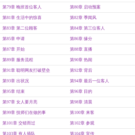
第79章 晚班首位客人
第80章 启动预案
第81章 生活中的惊喜
第82章 季闻风
第83章 第二位顾客
第84章 第三位客人
第85章 申请
第86章 缘分
第87章 开始
第88章 直播
第89章 服务流程
第90章 热闹
第91章 聪明网友打破壁垒
第92章 背后
第93章 出状况
第94章 最后一位客人
第95章 结束
第96章 目的
第97章 女人要月亮
第98章 清晨
第99章 技师们在做的事
第100章 来客
第101章 交错而过
第102章 参观
第103章 有人插队
第104章 宣传