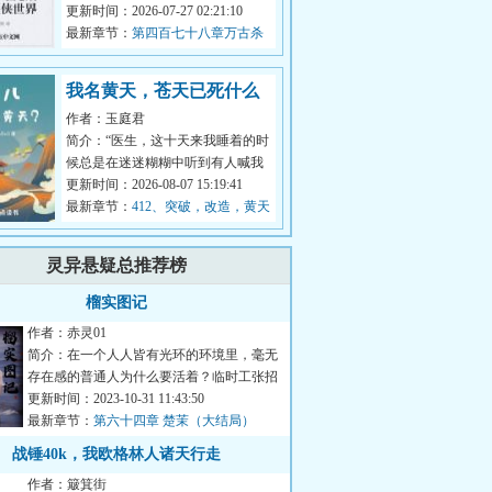
无欲无求？呵呵，不过是对自身能
更新时间：2026-07-27 02:21:10
力差的借...
最新章节：
第四百七十八章万古杀
局，战局反转
我名黄天，苍天已死什么
作者：玉庭君
鬼？
简介：“医生，这十天来我睡着的时
候总是在迷迷糊糊中听到有人喊我
的名字。”“黄天先生，你这是幻
更新时间：2026-08-07 15:19:41
听。”...
最新章节：
412、突破，改造，黄天
大圣！
灵异悬疑总推荐榜
榴实图记
作者：赤灵01
简介：在一个人人皆有光环的环境里，毫无
存在感的普通人为什么要活着？临时工张招
娣在思考这个哲学终极问...
更新时间：2023-10-31 11:43:50
最新章节：
第六十四章 楚茉（大结局）
战锤40k，我欧格林人诸天行走
作者：簸箕街