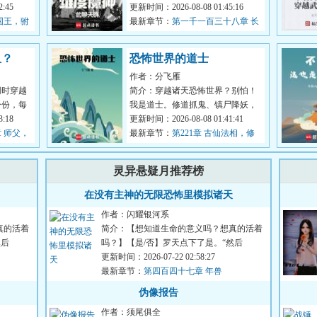
，你这外
:45
但在穿越途中，他又意外撞上了一
更新时间：2026-08-08 01:45:16
国王，驸
个刚刚孕...
最新章节：
第一千一百三十八章 长
的法子
安来了个活神仙（二合一）
鱼？
恐怖世界的道士
作者：分飞雁
同时穿越
简介：穿越诸天恐怖世界？别怕！
身份，每
我是道士。修道抓鬼、镇尸降妖，
穿越的金
:18
斩诸天妖魔鬼怪。炼丹符箓、仙神
更新时间：2026-08-08 01:41:41
 师父，
道果，修...
最新章节：
第221章 古仙法相，修
真妙术
灵异悬疑月推荐榜
在没有主神的无限恐怖里模拟诸天
作者：闪耀银河系
真的活着
简介：【想知道生命的意义吗？想真的活着
然后
吗？】【是/否】罗天点下了是。“然后
呢？”“然后我的存款就被...
更新时间：2026-07-22 02:58:27
最新章节：
第四百四十七章 年兽
伪像报告
作者：须尾俱全