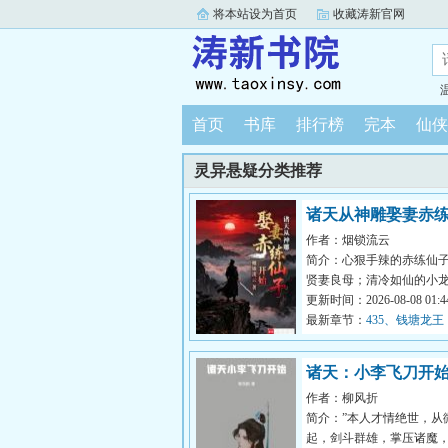
将本站设为首页
收藏涛新官网
首页
书库
排行榜
完本
仙侠
灵异悬疑分类推荐
诸天从神雕娶妻赤
作者：烟锁流云
开始
简介：心狠手辣的赤练仙
贤妻良母；清冷如仙的小
变得活泼可爱。还有杨过
更新时间：2026-08-08 01:44
自家这个...
最新章节：
435、钱塘龙王
诸天：小李飞刀开
作者：柳风折
简介：”本人才情绝世，从
起，剑斗群雄，掌压诸魔