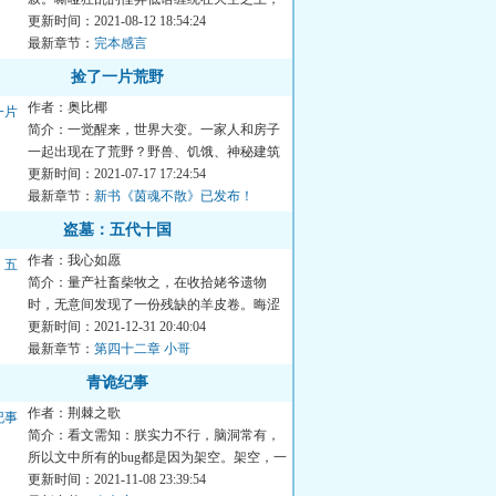
不可名状的古老巨影沉浮...
更新时间：2021-08-12 18:54:24
最新章节：
完本感言
捡了一片荒野
作者：奥比椰
简介：一觉醒来，世界大变。一家人和房子
一起出现在了荒野？野兽、饥饿、神秘建筑
物、各种诡异事件。为了...
更新时间：2021-07-17 17:24:54
最新章节：
新书《茵魂不散》已发布！
盗墓：五代十国
作者：我心如愿
简介：量产社畜柴牧之，在收拾姥爷遗物
时，无意间发现了一份残缺的羊皮卷。晦涩
难懂的符号、与世隔绝的山...
更新时间：2021-12-31 20:40:04
最新章节：
第四十二章 小哥
青诡纪事
作者：荆棘之歌
简介：看文需知：朕实力不行，脑洞常有，
所以文中所有的bug都是因为架空。架空，一
切都有可能。本文无男...
更新时间：2021-11-08 23:39:54