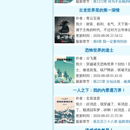
最新章节：
第1212章 何为不合格
古龙世界里的第一深情
作者：青云宝扇
简介：财富、权利、名气、天下第一...
属于主角的时代。不过对方云华来
喜欢坐看主角翻雨覆...
更新时间：2026-08-06 21:54:12
最新章节：
第6章 我一定要得到你
恐怖世界的道士
作者：分飞雁
简介：穿越诸天恐怖世界？别怕！
士。修道抓鬼、镇尸降妖，斩诸天
怪。炼丹符箓、仙神道果，修...
更新时间：2026-08-08 01:41:41
最新章节：
第221章 古仙法相，修
一人之下：我的内景通万界！
作者：玄宸道君
简介：好消息，我穿越了。坏消息
了。额滴冠军梦，碎咧！好消息，
身体觉醒成为了异人。坏...
更新时间：2026-08-03 21:35:30
最新章节：
第五百三十八章 临阵突
之子的待遇