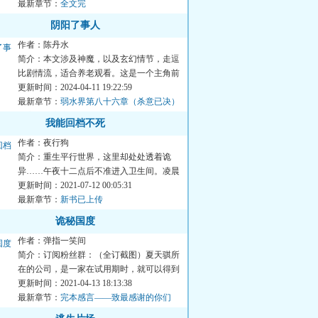
最新章节：
全文完
阴阳了事人
作者：陈丹水
简介：本文涉及神魔，以及玄幻情节，走逗
比剧情流，适合养老观看。这是一个主角前
期吊丝，后面经过各种事...
更新时间：2024-04-11 19:22:59
最新章节：
弱水界第八十六章（杀意已决）
（高我和心魔）
我能回档不死
作者：夜行狗
简介：重生平行世界，这里却处处透着诡
异……午夜十二点后不准进入卫生间。凌晨
两点准时响起敲门声。一个...
更新时间：2021-07-12 00:05:31
最新章节：
新书已上传
诡秘国度
作者：弹指一笑间
简介：订阅粉丝群：（全订截图）夏天骐所
在的公司，是一家在试用期时，就可以得到
月薪万，配送奥迪汽车，...
更新时间：2021-04-13 18:13:38
最新章节：
完本感言——致最感谢的你们