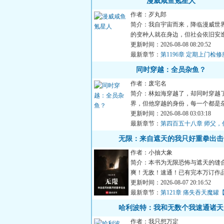
漫威咸鱼氪星人
作者：歹丸郎
简介：我自宇宙而来，降临漫威世
的变种人就在身边，但社会依旧安
有外置大脑的协助下，我...
更新时间：2026-08-08 08:20:52
最新章节：
第1196章 定期上门检
同时穿越：全员杂鱼？
作者：废宅名
简介：林如海穿越了，却同时穿越
界，但他穿越的身份，每一个都是
连同时穿越的金手指，也...
更新时间：2026-08-08 03:03:18
最新章节：
第四百五十八章 师父，
无限：来自遮天的我只好重拳出击
作者：小抽大象
简介：本书为无限恐怖与遮天的缝
爽！无敌！速通！已有完本万订作
无限，开始速通】，请放...
更新时间：2026-08-07 20:16:52
最新章节：
第121章 痛失吞天魔罐【
票】
哈利波特：我和无数个我速通诸天
作者：我只想万定