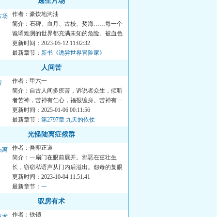
逃生片场
作者：豪饮地沟油
简介：石碑、血月、古校、焚海……每一个
诡谲难测的世界都充满未知的危险。被血色
漩涡卷入之人，唯有摒弃...
更新时间：2023-05-12 11:02:32
最新章节：
新书《诡异世界冒险家》
人间苦
作者：甲六一
简介：自古人间多疾苦，诉说者众生，倾听
者苦神，苦神有仁心，福报缠身。苦神有一
餐，坐地成神。...
更新时间：2025-01-06 00:11:56
最新章节：
第2797章 九天的依仗
光怪陆离症候群
作者：吾即正道
简介：一扇门在眼前展开。邪恶在茁壮生
长，窃窃私语声从门内后溢出。怨毒的复眼
一闪而逝，想要冲出的存在...
更新时间：2023-10-04 11:51:41
最新章节：
一
驭房有术
作者：铁锁