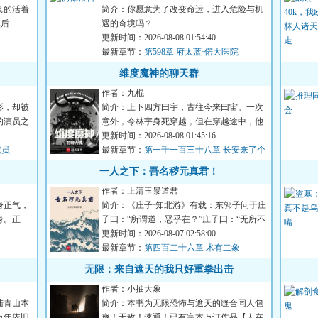
真的活着
简介：你愿意为了改变命运，进入危险与机
然后
遇的奇境吗？...
更新时间：2026-08-08 01:54:40
最新章节：
第598章 府太蓝·偌大医院
维度魔神的聊天群
作者：九棍
影，却被
简介：上下四方曰宇，古往今来曰宙。一次
的演员之
意外，令林宇身死穿越，但在穿越途中，他
又意外撞上了一个刚刚孕...
更新时间：2026-08-08 01:45:16
减员
最新章节：
第一千一百三十八章 长安来了个
活神仙（二合一）
一人之下：吾名秽元真君！
作者：上清玉景道君
身正气，
简介：《庄子·知北游》有载：东郭子问于庄
身。正
子曰：“所谓道，恶乎在？”庄子曰：“无所不
在。”东郭子曰：...
更新时间：2026-08-07 02:58:00
最新章节：
第四百二十六章 术有二象
无限：来自遮天的我只好重拳出击
作者：小抽大象
陆青山本
简介：本书为无限恐怖与遮天的缝合同人包
万年依旧
爽！无敌！速通！已有完本万订作品【人在