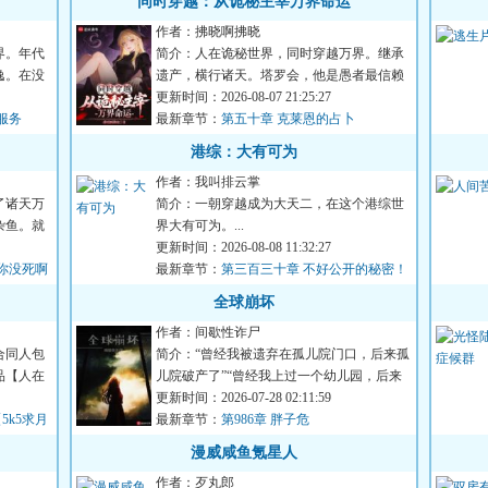
同时穿越：从诡秘主宰万界命运
作者：拂晓啊拂晓
界。年代
简介：人在诡秘世界，同时穿越万界。继承
逸。在没
遗产，横行诸天。塔罗会，他是愚者最信赖
的挚友。坐忘道，他是红...
更新时间：2026-08-07 21:25:27
修服务
最新章节：
第五十章 克莱恩的占卜
港综：大有可为
作者：我叫排云掌
了诸天万
简介：一朝穿越成为大天二，在这个港综世
杂鱼。就
界大有可为。...
更新时间：2026-08-08 11:32:27
你没死啊
最新章节：
第三百三十章 不好公开的秘密！
全球崩坏
作者：间歇性诈尸
合同人包
简介：“曾经我被遗弃在孤儿院门口，后来孤
品【人在
儿院破产了”“曾经我上过一个幼儿园，后来
这家幼儿园倒闭了”...
更新时间：2026-07-28 02:11:59
5k5求月
最新章节：
第986章 胖子危
漫威咸鱼氪星人
作者：歹丸郎