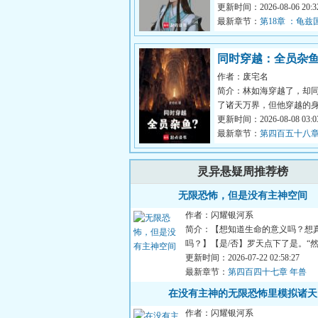
为天下公认的武林神话了
更新时间：2026-08-06 20:32
挂才来...
最新章节：
第18章 ：龟兹
马胡铁花，对付移花接玉
同时穿越：全员杂
作者：废宅名
简介：林如海穿越了，却
了诸天万界，但他穿越的
一个都是杂鱼。就连同时
更新时间：2026-08-08 03:03
手指，也...
最新章节：
第四百五十八章
你没死啊
灵异悬疑周推荐榜
无限恐怖，但是没有主神空间
作者：闪耀银河系
简介：【想知道生命的意义吗？想
吗？】【是/否】罗天点下了是。“
呢？”“然后我的存款就被...
更新时间：2026-07-22 02:58:27
最新章节：
第四百四十七章 年兽
在没有主神的无限恐怖里模拟诸天
作者：闪耀银河系