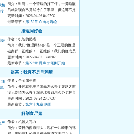
简介：谢庸，一个苦逼的打工仔，一觉睡醒
后就发现自己竟然待在了牢里，但这可不是
一般的牢里……至于为什...
更新时间：2026-04-26 04:27:32
最新章节：
第152章 血肉与齿轮
推理同好会
作者：机智的肥喵
简介：我们“推理同好会”是一个正经的推理
破案群！正经的！！正经的！我们的群成员
可都是……成天作死的...
更新时间：2022-04-02 13:40:02
最新章节：
第225章 尾声 才刚刚开始
盗墓：我真不是乌鸦嘴
作者：全金属生物
简介：开局就把主角砸晕怎么办？穿越之前
没记剧情怎么办？溜溜球失败怎么办？林言
的表情逐渐绝望。要不，...
更新时间：2021-09-24 23:57:37
最新章节：
第六十九章 脱困
解剖食尸鬼
作者：机器人瓦力
简介：昔日的闹市街头，现在一片畸形的死
寂。嘶哑狂乱的怪异低语缠绕在天空之上，