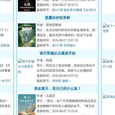
无限，开始速通】，请放...
更新时间：2026-08-07 20:16:52
最新章节：
第121章 痛失吞天魔罐【5k5求月
票】
星露谷的世界树
作者：黑袍雷斯林
哪了？》
简介：生活在纽约的华尔街吸血鬼林克，因
整两
遭追杀，躲到无意中继承的一座乡下农场
内。他在这里更换身份，换...
更新时间：2026-08-07 23:07:39
（恐怖游
最新章节：
第117章 环球旅行
诸天穿越从古墓派开始
作者：四咸
局】【不
简介：我见过小龙女的痴，也体会过有仙子
各种重量
在耳边轻叹情为何物。我曾与人在佛前叩
首，与人在崖顶纵观云卷云...
更新时间：2026-08-08 03:07:05
一本万订
最新章节：
第96章 修炼！
我名黄天，苍天已死什么鬼？
作者：玉庭君
来过一
简介：“医生，这十天来我睡着的时候总是在
威世界的
迷迷糊糊中听到有人喊我的名字。”“黄天先
生，你这是幻听。”...
更新时间：2026-08-07 15:19:41