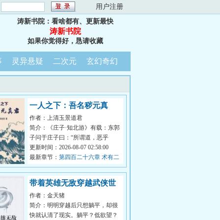
：
用户注册
涛新书院：看啥都有、更新最快
涛新书院
如果你觉得好，恳请收藏
事
灵异悬疑
二次元
玄幻奇幻
一人之下：吾名秽元真
作者：上清玉景道君
君！
简介：《庄子·知北游》有载：东郭
子问于庄子曰：“所谓道，恶乎
在？”庄子曰：“无所不在。”东郭子
更新时间：2026-08-07 02:58:00
曰：...
最新章节：
第四百二十六章 术有二
象
带着英雄无敌穿越武侠世
作者：金天猪
界
简介：明明穿越后只想躺平，却很
快就认清了现实。躺平？低欲望？