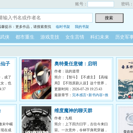
账号：
密码
温馨提示：更多作品，请搜索查找
临时书架
我的书架
武侠
都市重生
游戏竞技
女生言情
科幻未来
历史军
练仙子
奥特曼任意键：启明
作者：说的道理
子，成了
简介：【智斗】【不虐主】【高端
龙女，也
局】【不毁原剧人设】这个世界，
……看着
:37
防卫队由各种重量级成员构成:总监
更新时间：2026-07-29 19:25:43
城府深...
最新章节：
完本感言+新书内容+推
一本万订骑士文《谁让他当假面骑
士的！》
始
维度魔神的聊天群
作者：九棍
微末中崛
简介：上下四方曰宇，古往今来曰
，现在成
宙。一次意外，令林宇身死穿越，