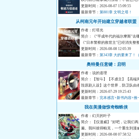
还是宇宙九阶。就在大限...
更新时间：2026-08-07 15:09:55
最新章节：
第881章 文明之塔！
从柯南元年开始建立穿越者联盟
作者：灯塔光
简介：《“平成年代的福尔摩斯”去
《“日本警察的救世主”已经消失整
月！》《神奇的破案技巧...
更新时间：2026-08-08 12:05:39
最新章节：
第343章 大的要来了！
轮）
奥特曼任意键：启明
作者：说的道理
简介：【智斗】【不虐主】【高端
毁原剧人设】这个世界，防卫队由
级成员构成:总监城府深...
更新时间：2026-07-29 19:25:43
最新章节：
完本感言+新书内容+推
骑士文《谁让他当假面骑士的！》
我在美漫做惊奇蜘蛛侠
作者：幻灭的叶子
简介：【仅漫威】“好吧，让我们再
遍。我叫彼得帕克，一个重生到漫
穿越者，我被一只基因改...
更新时间：2026-08-08 07:58:52