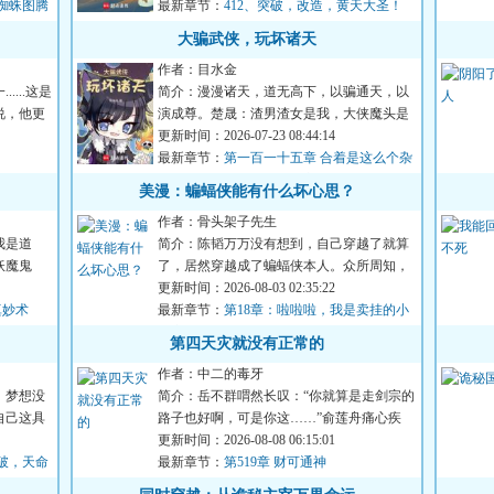
的蜘蛛图腾
最新章节：
412、突破，改造，黄天大圣！
大骗武侠，玩坏诸天
作者：目水金
...这是
简介：漫漫诸天，道无高下，以骗通天，以
说，他更
演成尊。楚晟：渣男渣女是我，大侠魔头是
我，纯情少侠骗得，貌美...
更新时间：2026-07-23 08:44:14
最新章节：
第一百一十五章 合着是这么个杂
糅了多重所知世界的鬼地方
美漫：蝙蝠侠能有什么坏心思？
作者：骨头架子先生
我是道
简介：陈韬万万没有想到，自己穿越了就算
妖魔鬼
了，居然穿越成了蝙蝠侠本人。众所周知，
蝙蝠侠聪明绝顶，智慧超...
更新时间：2026-08-03 02:35:22
真妙术
最新章节：
第18章：啦啦啦，我是卖挂的小
行家
第四天灾就没有正常的
作者：中二的毒牙
，梦想没
简介：岳不群喟然长叹：“你就算是走剑宗的
自己这具
路子也好啊，可是你这……”俞莲舟痛心疾
首：“早知道你会如此...
更新时间：2026-08-08 06:15:01
破，天命
最新章节：
第519章 财可通神