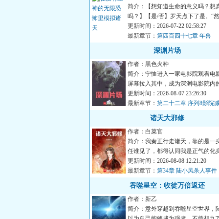
简介：【想知道生命的意义吗？想
吗？】【是/否】罗天点下了是。“
呢？”“然后我的存款就被...
更新时间：2026-07-22 02:58:27
最新章节：
第四百四十七章 年兽
深渊片场
作者：黑色火种
简介：宁恤进入一家电影院观看电
屏幕拉入其中，成为深渊电影院内
一。从今以后，他需要不...
更新时间：2026-08-07 23:26:30
最新章节：
第二十二章 序列8影院
诸天大邪修
作者：白菜官
简介：我秦正行走诸天，靠的是一
任谁见了，都得认同我是正气的化
气：别来沾边！一个邪修在...
更新时间：2026-08-08 12:21:20
最新章节：
第34章 陆小凤杀人事件
吞噬星空：收徒万倍返还
作者：新乙
简介：意外穿越到吞噬星空世界，
以为自己能够成为强者，不曾想九