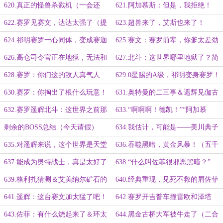
月票）
620.真正的怪兽杀戮机（一会还
621.阿加慕斯：但是，我拒绝！
有）
622.赛罗见赛文，达达太强了（提
623.超兽来了，艾斯也来了！
前更新，二合一大章）
624.祁明赛罗一心同体，变成赛迦
625.赛文：赛罗前辈，你爹太差劲
吧！
了
626.高仓司令官正在地狱，无法和
627.北斗：这世界哪里地狱了？简
北斗对线（一会还有）
直是天堂！
628.赛罗：你们这的敌人真气人
629.0星赐的A级，祁明变身赛罗！
（明天请假）
630.赛罗：你掏出了根什么玩意！
631.奥特曼的二三事＆遥辉见伽古
泽塔与殴斯超人降临！
拉：队长！（还有两更）
632.赛罗遥辉北斗：这世界之前那
633.“啊啊啊！德凯！”“阿加慕
么颠吗？怎么改的？
斯！”（第三更）
剩余的BOSS总结（今天请假）
634.我估计，可能是——美川典子
队员
635.对遥辉来说，这个世界是天堂
636.吞噬黑暗，黄金风暴！（五千
字大章）
637.能成为奥特战士，真是太好了
638.“什么叫佐菲很邪恶黑暗？”
639.格利扎猜测＆艾美纳尔矿石的
640.经典重现，见死不救的屑佐菲
混乱＆時間停止系列
641.遥辉：这台赛文加太猛了吧！
642.赛罗开吉普车撞雷欧和泽塔
（提前更新）
643.佐菲：有什么烧起来了＆环太
644.黑金古桥大军被牛走了（二合