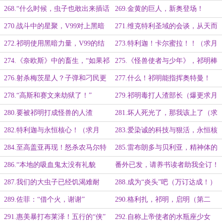
苏，唯有神才可拯救世人”（3K）
吗？”（二合一大章）
268.“什么时候，虫子也敢出来插话
269.金黄的巨人，新奥登场！
了。”（四千字大章）
（3K）
270.战斗中的星聚，V99对上黑暗
271.维克特利圣域的会谈，从天而
皇帝（二合一大章）
降的王（三千字大章）
272.祁明使用黑暗力量，V99的结
273.特利迦！卡尔蜜拉！！（求月
局（四千字大大章）
票）
274.《奈欧斯》中的畜生，“如果祁
275.《怪兽使者与少年》，祁明棒
明你那时在就好了”
打刁民（五千字大大大章）
276.射杀梅茨星人？子弹和刁民更
277.什么！祁明能指挥奥特曼！
配噢！（四千字大章）
（四千字大章）
278.“高斯和赛文来劫狱了！”
279.祁明毒打人渣部长（爆更求月
票！）
280.要被祁明打成怪兽的人渣
281.坏人死光了，那我该上了（求
月票！）
282.特利迦与永恒核心！（求月
283.爱染诚的科技与狠活，永恒核
票！）
心的猜想（二合一大章）
284.至高盖亚再现！怒杀农马尔特
285.雷布朗多与贝利亚，精神体的
人！（合章）
复杂（合章）
286.“本地的吸血鬼太没有礼貌
番外已发，请养书读者助我全订！
了！”（二合一大章）
287.我们的大虫子已经饥渴难耐
288.成为“炎头”吧（万订达成！）
了！（二合一大章）
289.佐菲：“借个火，谢谢”
290.格利扎，祁明，启明（第二
更）
291.惠美暴打布莱泽！五行的“侠”
292.自称上帝使者的水瓶座少女