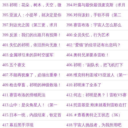
393.祁明：花朵，树木，天空，微
394.叶腐与最快最强麦克斯（求月
风，云彩，太阳，彩虹……
票）
395.亚波人：小提琴，就决定是你
396.对待泼妇，手软不得（第二
了！
更，求月票）
397.到达光之国（第三更，求月
398.赛雷布洛：宇宙人怎么那么
票）
坏！
399.反派：我们的出路只有投降！
400.全员失忆，行为艺术
401.失忆的祁明，依旧所向无敌！
402.“爱猫”的佐菲还有出息吗？
403.金属球引来的异时空援军
404.奥特兄弟要杀雷欧！
405.五个赛文
406.祁明：“副队长，把飞机打下
来！”
407.不能再犹豫了，必须出重拳！
408.维克特利圣域VS亚波人（第一
更）
409.枪击孽畜，祁明的神级救场！
410.祁明来了全杀了
（求月票）
411.赛雷布洛的滑稽死法
412.何志：祁明是奥？丨雷欧VS赛
文
413.山中：是尖角星人！（第一
414.托雷基亚:刚来就看到雷欧在打
更）
赛文
415.日本一统，内战结束，钦定首
416.＃查看奥特之王状态（3K）
相
417.幕后黑手浮现
418.宇宙人挑战者，为我所用吧