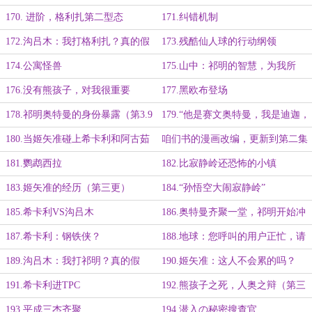
订）
170. 进阶，格利扎第二型态
171.纠错机制
172.沟吕木：我打格利扎？真的假
173.残酷仙人球的行动纲领
的？（第四更，求全订）
174.公寓怪兽
175.山中：祁明的智慧，为我所
用！（第三更）
176.没有熊孩子，对我很重要
177.黑欧布登场
178.祁明奥特曼的身份暴露（第3.9
179.“他是赛文奥特曼，我是迪迦，
更，求全订）
盖亚，高斯，梦比优斯……”
180.当姬矢准碰上希卡利和阿古茹
咱们书的漫画改编，更新到第二集
啦！
181.鹦鹉西拉
182.比寂静岭还恐怖的小镇
183.姬矢准的经历（第三更）
184.“孙悟空大闹寂静岭”
185.希卡利VS沟吕木
186.奥特曼齐聚一堂，祁明开始冲
锋（第三更）
187.希卡利：钢铁侠？
188.地球：您呼叫的用户正忙，请
稍后再拨
189.沟吕木：我打祁明？真的假
190.姬矢准：这人不会累的吗？
的？（第三更）
191.希卡利进TPC
192.熊孩子之死，人奥之辩（第三
更）
193.平成三杰齐聚
194.潜入の秘密搜查官