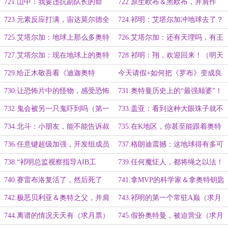
合一大章）
的哥莫拉
721.山中：我要违抗副队长的命
722.原生欧布＆黑欧布，并肩作
令！
战！（第三更）
723.元素反应打满，宙达莫尔德全
724.祁明：艾塔尔加冲地球去了？
灭！
（提前更新）
725.艾塔尔加：地球上那么多奥特
726.艾塔尔加：还有天理吗，有王
曼哪来的？（二合一大章）
法吗！（二合一大章）
727.艾塔尔加：现在地球上的奥特
728.祁明：翔，欢迎回来！（明天
曼都这么猛吗，我这就退版本了？
请假）
729.给正木敬吾看《迪迦奥特
今天请假+如何把《罗布》变成良
曼》，全球“恐怖复苏”（五千字大
作。
730.让恐怖片中的怪物，感受恐怖
731.奥特曼历史上的“最强颠婆”！
章）
（二合一大章）
732.鬼会被另一只鬼吓到吗（第一
733.盖亚：看到这种大眼珠子就不
更）
爽！（第二更）
734.北斗：小朋友，能不能告诉叔
735.在K地区，你甚至能跟着奥特
叔，哪里有超兽？
曼一起抓鬼
736.任意键超级加强，开发组成员
737.格朗迪震撼：这地球得有多可
间的对话
怕！
738.“祁明总监视察指导AIB工
739.任何魔怔人，都将绳之以法！
作”（二合一大章）
（五千字大章）
740.赛雷布洛复活了，然后死了
741.拿MVP的科学家＆拿奥特钥匙
来！
742.极恶贝利亚＆奥特之父，并肩
743.祁明的第一个常驻A巅（求月
作战！
票）
744.离谱的情况天天有（求月票）
745.假扮奥特曼，被迫营业（求月