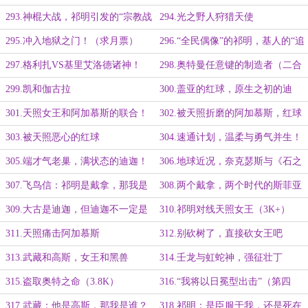
293.神棍大战，祁明引发的“宗教战
294.光之野人狩猎天使
争”
295.冲入地狱之门！（求月票）
296.“全民偶像”的祁明，基人的“追
星行为”
297.格利扎VS基里艾洛德诸神！
298.奥特曼任意键的制造者（二合
一大章）
299.凯和伽古拉
300.盖亚的红球，原生之初的迪
迦！
301.天照女王和阿加慕斯的联合！
302.被天照折磨的阿加慕斯，红球
（二合一大章）
出现
303.被天照恶心的红球
304.速通计划，温柔与勇气并生！
305.端才气老巢，满状态的迪迦！
306.地球近况，奈克瑟斯与《石之
（四千字大章）
翼》（四千字大章）
307.飞鸟信：祁明是戴拿，那我是
308.两个戴拿，两个时代的斯菲亚
谁？（四千字大章）
会师（二合一大章）
309.大古是迪迦，但迪迦不一定是
310.祁明对线天照女王（3K+）
大古
311.天照痛击阿加慕斯
312.别砍树了，直接砍女王吧
（3K）
313.武藏和高斯，女王和黑兽
314.壬龙与虹蛇神，强征壮丁
（3.6K）
315.盗取奥特之命（3.8K）
316.“我将以日冕型出击”（第四
更）
317.武藏：他是高斯，那我是谁？
318.祁明：是臣服于我，还是死在