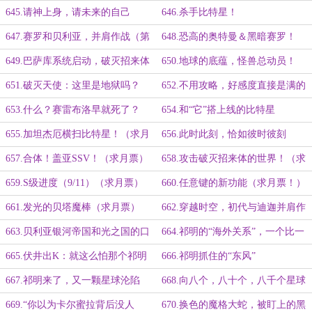
平洋？
一大章）
645.请神上身，请未来的自己
646.杀手比特星！
647.赛罗和贝利亚，并肩作战（第
648.恐高的奥特曼＆黑暗赛罗！
三更，求月票，明天请假）
（提前更新）
649.巴萨库系统启动，破灭招来体
650.地球的底蕴，怪兽总动员！
发动总攻！（二合一大章）
651.破灭天使：这里是地狱吗？
652.不用攻略，好感度直接是满的
653.什么？赛雷布洛早就死了？
654.和“它”搭上线的比特星
（求月票）
655.加坦杰厄横扫比特星！（求月
656.此时此刻，恰如彼时彼刻
票）
657.合体！盖亚SSV！（求月票）
658.攻击破灭招来体的世界！（求
月票）
659.S级进度（9/11）（求月票）
660.任意键的新功能（求月票！）
661.发光的贝塔魔棒（求月票）
662.穿越时空，初代与迪迦并肩作
战（提前更新）
663.贝利亚银河帝国和光之国的口
664.祁明的“海外关系”，一个比一
碑，路基艾尔的拱火
个阴险
665.伏井出K：就这么怕那个祁明
666.祁明抓住的“东风”
吗！
667.祁明来了，又一颗星球沦陷
668.向八个，八十个，八千个星球
了！
宣战！
669.“你以为卡尔蜜拉背后没人
670.换色的魔格大蛇，被盯上的黑