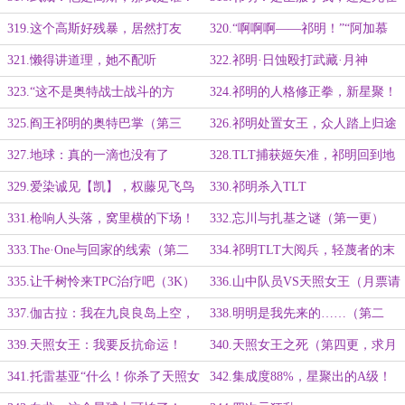
（第五更）
这里？
319.这个高斯好残暴，居然打友
320.“啊啊啊——祁明！”“阿加慕
军！（3.5k）
斯！”
321.懒得讲道理，她不配听
322.祁明·日蚀殴打武藏·月神
（4K）
323.“这不是奥特战士战斗的方
324.祁明的人格修正拳，新星聚！
式”“啪！”
325.阎王祁明的奥特巴掌（第三
326.祁明处置女王，众人踏上归途
更）
327.地球：真的一滴也没有了
328.TLT捕获姬矢准，祁明回到地
（3.3K）
球
329.爱染诚见【凯】，权藤见飞鸟
330.祁明杀入TLT
（五千字超大章）
331.枪响人头落，窝里横的下场！
332.忘川与扎基之谜（第一更）
333.The·One与回家的线索（第二
334.祁明TLT大阅兵，轻蔑者的末
更）
路（第三更，求月票）
335.让千树怜来TPC治疗吧（3K）
336.山中队员VS天照女王（月票请
明天再给！）
337.伽古拉：我在九良良岛上空，
338.明明是我先来的……（第二
这里一切正常
更）
339.天照女王：我要反抗命运！
340.天照女王之死（第四更，求月
（第三更）
票）
341.托雷基亚“什么！你杀了天照女
342.集成度88%，星聚出的A级！