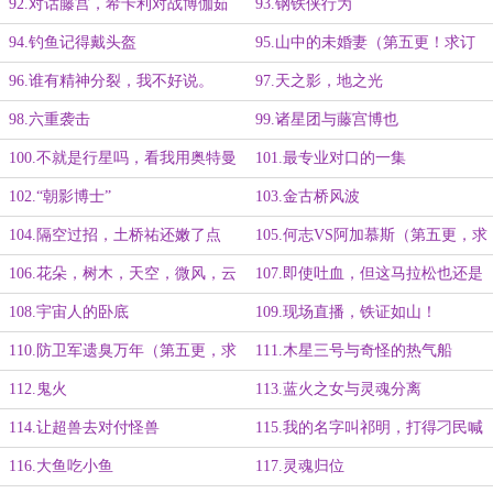
92.对话藤宫，希卡利对战博伽茹
93.钢铁侠行为
94.钓鱼记得戴头盔
95.山中的未婚妻（第五更！求订
阅！）
96.谁有精神分裂，我不好说。
97.天之影，地之光
98.六重袭击
99.诸星团与藤宫博也
100.不就是行星吗，看我用奥特曼
101.最专业对口的一集
给它推……
102.“朝影博士”
103.金古桥风波
104.隔空过招，土桥祐还嫩了点
105.何志VS阿加慕斯（第五更，求
全订！）
106.花朵，树木，天空，微风，云
107.即使吐血，但这马拉松也还是
彩，太阳……
得跑
108.宇宙人的卧底
109.现场直播，铁证如山！
110.防卫军遗臭万年（第五更，求
111.木星三号与奇怪的热气船
全订）
112.鬼火
113.蓝火之女与灵魂分离
114.让超兽去对付怪兽
115.我的名字叫祁明，打得刁民喊
救命（第五更，求全订！）
116.大鱼吃小鱼
117.灵魂归位