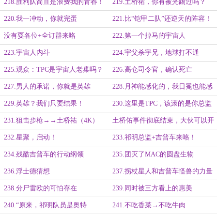
218.胜利队简直是浪费我的青春！
219.土桥祐，你有被光踢过吗？
（第四更，今天也日万了！）
220.我一冲动，你就完蛋
221.比“铠甲二队”还逆天的阵容！
没有耍各位+全订群来咯
222.第一个掉马的宇宙人
223.宇宙人内斗
224.宇父杀宇兄，地球打不通
225.观众：TPC是宇宙人老巢吗？
226.高仓司令官，确认死亡
（3K）
（3K+）
227.男人的承诺，你就是英雄
228.月神能感化的，我日冕也能感
化
229.英雄？我们只要结果！
230.这里是TPC，该滚的是你总监
吧
231.狙击步枪→→土桥祐（4K）
土桥佑事件彻底结束，大伙可以开
宰了。
232.星聚，启动！
233.祁明总监+吉普车来咯！
234.残酷吉普车的行动纲领
235.团灭了MAC的圆盘生物
236.浮士德猜想
237.拐杖星人和吉普车怪兽的力量
238.分尸雷欧的可怕存在
239.同时被三方看上的惠美
240.“原来，祁明队员是奥特
241.不吃香菜→不吃牛肉