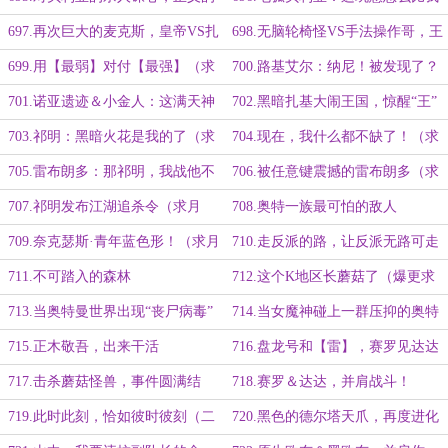
贝利亚大战邪恶的赛罗
还大！
697.再次巨大的麦克斯，皇帝VS扎
698.无脑轮椅怪VS手法操作哥，王
基
炸上演
699.用【最弱】对付【最强】（求
700.路基艾尔：纳尼！被发现了？
月票）
701.诺亚遗迹＆小金人：这满天神
702.黑暗扎基大闹王国，惊醒“王”
佛是怎么回事！（求月票）
703.祁明：黑暗火花是我的了（求
704.现在，我什么都不缺了！（求
月票）
月票）
705.雷布朗多：那祁明，我战他不
706.被任意键震撼的雷布朗多（求
过？
月票）
707.祁明发布江湖追杀令（求月
708.奥特一族最可怕的敌人
票）
709.奈克瑟斯·青年蓝色形！（求月
710.走反派的路，让反派无路可走
票）
（二合一大章）
711.不可踏入的森林
712.这个K地区长蘑菇了（爆更求
月票）
713.当奥特曼世界出现“丧尸病毒”
714.当女魔神碰上一群压抑的奥特
曼
715.正木敬吾，出来干活
716.盘龙号和【雷】，赛罗见达达
（二合一大章）
717.击杀蘑菇怪兽，事件圆满结
718.赛罗＆达达，并肩战斗！
束！
719.此时此刻，恰如彼时彼刻（二
720.黑色的德尔塔天爪，再度进化