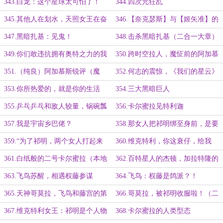
王？”（求月票）
（求月票）
343.白龙：这个星球太可怕了！
344.四次元狂乱
345.其他人在划水，天照女王在奋
346.【奈克瑟斯】与【姬矢准】的
战（为盟主【双子鸽】加更）
对视
347.黑暗扎基：见鬼！
348.击杀黑暗扎基（二合一大章）
349.你们敢违抗拥有奥特之力的我
350.跨时空拉人，魔怔前的阿加慕
吗？
斯
351.（纯良）阿加慕斯锐评（魔
352.何志的震惊，《我们的星云》
怔）阿加慕斯
353.你所热爱的，就是你的生活
354.三大黑暗巨人
355.乒乓乒乓和敌人较量，锅碗瓢
356.卡尔蜜拉见特利迦
盆都失去方向
357.我是宇宙乡巴佬？
358.那女人把祁明绑至身前，是要
迫祁明做她的性……
359.“为了祁明，两个女人打起来
360.维克特利，你这衰仔，给我
了！”（3K）
上，把黑暗巨人X翻！（3K）
361.白纸般的二号卡尔蜜拉（本地
362.百特星人的杰顿，加拉特隆的
人）【二合一大章】
援军
363.飞鸟苏醒，相遇权藤参谋
364.飞鸟：权藤是鸽派？！
（3K）
365.天神哥莫拉，飞鸟和藤宫的第
366.哥莫拉，被祁明收服啦！（二
一次见面
合一大章）
367.维克特利女王：祁明是个人物
368.卡尔蜜拉的人类型态