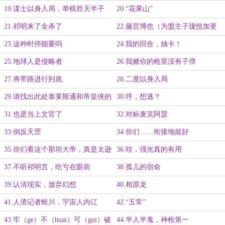
19.谋士以身入局，举棋胜天半子
20.“花果山”
（为盟主子珑悦加更2/3）
21.祁明来了全杀了
22.藤宫博也（为盟主子珑悦加更
3/3）
23.这种时停能要吗
24.我的回合，抽卡！
25.地球人是侵略者
26.我赌你的枪里没有子弹
27.将带路进行到底
28.二度以身入局
29.请找出此处泰莱斯通和帝皇侠的
30.哼，想逃？
共同点
31.也是当上文官了
32.对标麦克阿瑟
33.倒反天罡
34.你们……衔接地挺好
35.你们看这个那坦大帝，真是太逊
36.哇，强光真的有用
了（为追读到达500加更）
37.不听祁明言，吃亏在眼前
38.孤儿的宿命
39.认清现实，放弃幻想
40.相原龙
41.人渣记者蛭川，宇宙人内讧
42.“五常”
43.牢（ge）不（huai）可（gui）破
44.半人半鬼，神枪第一