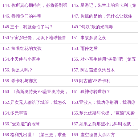
光病毒？
144. 你所真心期待的，必将得到强
145. 星游记，朱兰上的希卡利（第
烈的回应
五更，求全订！）
146. 眷顾你们的神明
147. 你抓的是他，凭什么让我住
手？
148.三个，我就会怕了吗？
149.“匈奴”般的光病毒
150.宇宙乡巴佬，见识下地球怪兽
151. 事故多发之夜
的厉害吧！（第五更，求全订）
152. 捧着红花的女孩
153. 雨停之后
154.小天使与小畜生
155. 对小畜生使用“炎拳”吧（第五
更，求全订）
156. 你是人吗？
157. 阿古茹追杀沟吕木
158. 希卡利与赛文
159.阿古茹VS希卡利
160. 《高斯奥特曼VS盖亚奥特曼，
161. 狐神你转世啦？
谁更可靠？》
162.异次元人输给了城管，我怎么
163.亚波人：我劝你别润，我润你
会做这样的梦？
别劝（第三更）
164.多元宇宙
165.梦比优斯与求援，“巨浪”来袭
166.“受欢迎”的地球
167.如果之前那些小儿科叫地狱，
那现在这种情况该叫什么？
168.格利扎出世！（第三更，求全
169. 虚空怪兽大杀四方