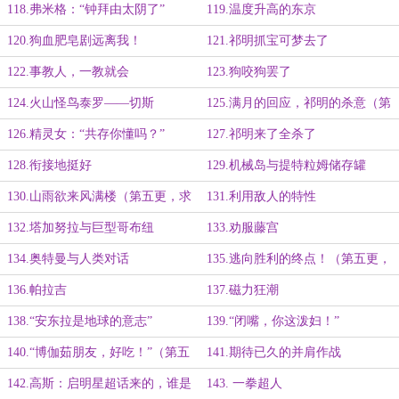
118.弗米格：“钟拜由太阴了”
119.温度升高的东京
120.狗血肥皂剧远离我！
121.祁明抓宝可梦去了
122.事教人，一教就会
123.狗咬狗罢了
124.火山怪鸟泰罗——切斯
125.满月的回应，祁明的杀意（第
五更，求全订）
126.精灵女：“共存你懂吗？”
127.祁明来了全杀了
128.衔接地挺好
129.机械岛与提特粒姆储存罐
130.山雨欲来风满楼（第五更，求
131.利用敌人的特性
全订！）
132.塔加努拉与巨型哥布纽
133.劝服藤宫
134.奥特曼与人类对话
135.逃向胜利的终点！（第五更，
求全订）
136.帕拉吉
137.磁力狂潮
138.“安东拉是地球的意志”
139.“闭嘴，你这泼妇！”
140.“博伽茹朋友，好吃！”（第五
141.期待已久的并肩作战
更，求全订！）
142.高斯：启明星超话来的，谁是
143. 一拳超人