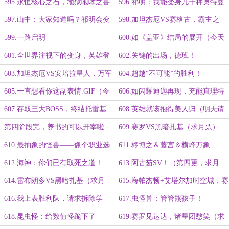
一，秒杀尊皇捷德的那位大人！
灭！
595.永恒核心之石，地狱咆哮之兽
596.祁明：我能变身几十种奥特曼
和怪兽
597.山中：大家知道吗？祁明会变
598.加坦杰厄VS赛格古，霸主之
身！（爆更求月票）
争！
599.一路启明
600.如《盖亚》结局的展开（今天
还有）
601.全世界注视下的变身，英雄登
602.关键的出场，德班！
场！
603.加坦杰厄VS安培拉星人，万军
604.超越“不可能”的胜利！
之战
605.一直想看你这副表情.GIF（今
606.如闪耀迪迦再现，充能真理特
天还有）
利迦！
607.存取三大BOSS，终结托雷基
608.英雄就该抱得美人归（明天请
亚！
假）
第四阶段完，养书的可以开宰啦
609.赛罗VS黑暗扎基（求月票）
（求月票）
610.最抽象的怪兽——像个职业选
611.柊博之＆藤宫＆横峰万象
手
612.海神：你们已有取死之道！
613.阿古茹SV！（第四更，求月
（第三更，求月票）
票！）
614.雷布朗多VS黑暗扎基（求月
615.海帕杰顿+艾塔尔加时空城，赛
票）
罗奇遇（求月票）
616.我上表胜利队，请求拆除学
617.虫怪兽：管管熊孩子！
校，居然不能！
618.昆虫怪：给数值怪跪下了
619.赛罗见达达，诸星团憋笑（求