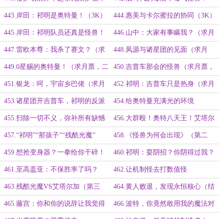
443.岸田：祁明是奥特曼！（3K）
444.惠美与卡尔蜜拉的协同（3K）
445.岸田：祁明队员还真是怪兽！
446.山中：大家有事瞒我？（求月
票）
447.雷欧本尊：我杀了赛文？（求
448.凤源与诸星团的见面（求月
月票）
票）
449.0星赐的奥特曼！（求月票，二
450.吉普车那会的怪兽（求月票，
合一大章）
二合一大章）
451.银龙：呵，宇宙乡巴佬（求月
452.祁明：吉普车只是热身（求月
票）
票）
453.诸星团开吉普车，祁明的反派
454.给奥特曼充满光的环境
行为（求月票，二合一大章）
455.扫除一切不义，弥补所有缺憾
456.大群殴！奥特八天王！艾塔尔
加！（二合一大章）
457.“祁明”“那孩子”“残酷光魔”
458.《怪兽为何会出现》（第二
更）
459.想抢变身器？一拳给你干碎！
460.祁明：耍阴招？你阴得过我？
（第三更）
（第四更）
461.至高盖亚：不保胜率了吗？
462.让机制怪去打数值怪
（第一更）
463.残酷光魔VS艾塔尔加（第三
464.黄人败退，发现永恒核心（结
更）
尾必看）
465.藤宫：你和你的说辞让我觉得
466.波特，你竟然敢用我的魔法对