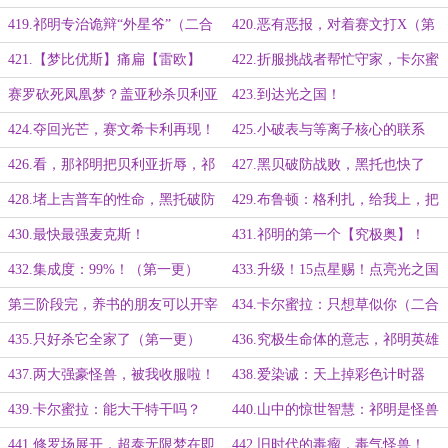
（3K）
419.祁明专治诡辩“外星爷”（二合
420.恶有恶报，对着赛文打X（第
一大章）
一更）
421.【梦比优斯】痛扁【雷欧】
422.折服挑战者帮忙守家，卡尔蜜
（第二更）
拉变脸（第三更）
赛罗砍死凤凰梦？盖亚秒杀贝利亚
423.到达光之国！
（彩蛋）
424.夺回光芒，赛文希卡利再现！
425.小破表与等离子核心的联系
426.看，那祁明把贝利亚折辱，祁
427.黑贝破防战败，黑托也快了
明大王天下无敌口牙！
428.堵上吉普车的性命，黑托破防
429.布鲁顿：格利扎，给我上，把
托雷基亚X翻
430.最快最强麦克斯！
431.祁明的第一个【究极奥】！
（为“闲鱼鱼鱼鱼欲郁郁”盟主加更）
432.集成度：99%！（第一更）
433.升级！15点星赐！点亮光之国
第三阶段完，养书的朋友可以开宰
434.卡尔蜜拉：只想草似你（二合
啦！征集书友想看的剧集
一大章）
435.只好杀它全家了（第一更）
436.究极生命体的意志，祁明英雄
救美
437.两大强豪怪兽，被我收服啦！
438.爱染诚：天上掉彩色计时器
（二合一大章）
了？
439.卡尔蜜拉：能大干特干吗？
440.山中的惊世智慧：祁明是怪兽
441.修罗场展开，超泰无限梦在即
442.旧时代的毒瘤，毒气怪兽！