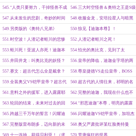
月票）
票）
545.“人类只要努力，干掉怪兽不成
546.三大时空怪兽＆奥特之王是S级
问题”
547.从未发生的悲剧，奇妙的时间
548.收服金龙，安培拉星人与暗黑
闭环
铠甲
549.另类版的《奥特八兄弟》
550.惊见【迪迦本尊】！
551.时空波！人渣记者蛭川的悲惨
552.人渣记者蛭川之死！
遭遇
553.蛭川死！亚波人亦死！迪迦本
554.怕光的奥比克，见到了太
尊VS赛文本尊（明天请假一天）
阳……
555.井田井龙：叫奥比克的妖怪？
556.皇帝的降临，迪迦金字塔的两
个巨人
557.赛文：超古代怎么全是戴拿？
558.尊皇捷德VS走位皇帝，BOSS
三阶段了！
559.全装奥父VS铠甲皇帝？超古代
560.超古代的人情往来，祁明的名
的半年
字
561.意料之外的援军，进入露露耶
562.完整的迪迦，我现在什么也不
缺了！
563.轮回的结束，未来对过去的回
564.“邪恶迪迦”本尊，明亮的露露
应
耶
565.跨越三千万年的誓言！闪耀迪
566.闪耀迪迦VS铠甲皇帝，加坦杰
迦！
厄的后续（明天请假一天）
567.完整版雷布朗多，迈向新的未
568.奥父严肃批评某红脸奥特曼
来
569.十一连抽，获得贝利亚！（求
570.荒唐疯狂的世界