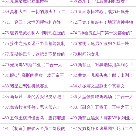
好笑
付我！
467.光魔暗魔の双重侍奉
468.她来了，任意键的制造者！
（第三更）
469.真相大白，一切的源头！（二
470.直面永恒核心，战力狂飙升
合一大章）
级！
471.一穿三！永恒闪耀特利迦降
472.壬龙！虹蛇神！地球诸神共镇
临！
邪祟！
473.破表隐藏机制＆祁明现在强的
474.“神会流血吗”“第一次都会的”
可怕（二合一大章）
475.接生之光＆诺亚力量都能复制
476.祁明：龟男？泼妇？我一块
的格尔曼博士（二合一大章）
打！（二合一大章）
477.艾斯挨巴掌，这把是不是你的
478.时间的女儿
错？
479.光病毒VS斯菲亚（二合一大
480.斯菲亚：对异端得用黑洞杀！
章）
481.眼Q与高斯的宿敌，凑五帝王
482.井龙一儿魔头鬼十郎，出列！
483.诸星团驾驶机械赛文
484.机械赛文里蹦出个真赛文
（1/2）.
485.新条茜：我的舌头很灵活吧！
486.大型怪兽吃鸡现场（二合一大
章）
487.伽古拉变怪兽，恶人伏诛！
488.【融合】五帝王，王中之王！
（二合一大章）
（五千字大章）
489.五帝王横扫怪兽岛，露露耶遗
490.斯菲亚黑洞！赛罗VS贝利亚，
迹开启的关键（二合一大章）
捷德开演了！
491.【制造】解锁＆全员二阶段的
492.安奴捉奸＆诸星团社死（二合