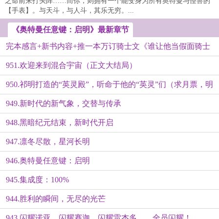
之命前来打头阵……而你，则拥有一个能变身为所有奥特曼与怪兽的
【手表】。与天斗，与人斗，其乐无穷。...
《奥特曼任意键：启明》最新章节
完本感言+新书内容+推一本万订骑士文《谁让他当假面骑士
951.欢迎来到混合宇宙（正文大结局）
的！》
950.祁明打造的“英灵殿”，听命于他的“英灵”们（求月票，明
949.新时代的新气象，交替与传承
天完结）
948.黑暗纪元结束，新时代开启
947.凛冬尽散，星河长明
946.奥特曼任意键：启明
945.集成度：100%
944.胜利的瞬间，无尽的光芒
943.闪耀诺亚，闪耀赛迦，闪耀雷杰多……全员闪耀！