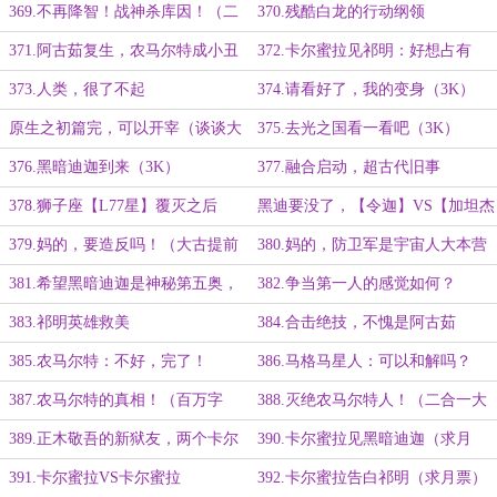
369.不再降智！战神杀库因！（二
370.残酷白龙的行动纲领
合一大章）
371.阿古茹复生，农马尔特成小丑
372.卡尔蜜拉见祁明：好想占有
他！（二合一大章）
373.人类，很了不起
374.请看好了，我的变身（3K）
原生之初篇完，可以开宰（谈谈大
375.去光之国看一看吧（3K）
古和后续走向）
376.黑暗迪迦到来（3K）
377.融合启动，超古代旧事
378.狮子座【L77星】覆灭之后
黑迪要没了，【令迦】VS【加坦杰
厄】（轻微剧透+思路）
379.妈的，要造反吗！（大古提前
380.妈的，防卫军是宇宙人大本营
出个镜）
吗！
381.希望黑暗迪迦是神秘第五奥，
382.争当第一人的感觉如何？
拳打路西法脚踢卡拉法尔大帝
383.祁明英雄救美
384.合击绝技，不愧是阿古茹
（3K）
（3K）
385.农马尔特：不好，完了！
386.马格马星人：可以和解吗？
（4K）
（百万字啦！）
387.农马尔特的真相！（百万字
388.灭绝农马尔特人！（二合一大
啦！）
章）
389.正木敬吾的新狱友，两个卡尔
390.卡尔蜜拉见黑暗迪迦（求月
蜜拉的动向
票）
391.卡尔蜜拉VS卡尔蜜拉
392.卡尔蜜拉告白祁明（求月票）