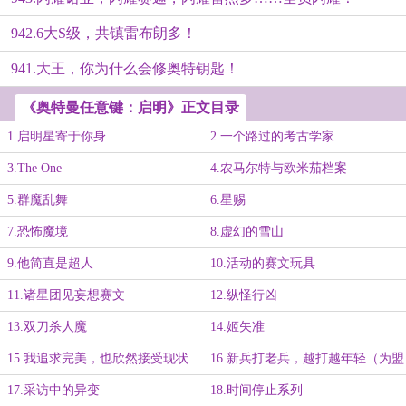
942.6大S级，共镇雷布朗多！
941.大王，你为什么会修奥特钥匙！
《奥特曼任意键：启明》正文目录
1.启明星寄于你身
2.一个路过的考古学家
3.The One
4.农马尔特与欧米茄档案
5.群魔乱舞
6.星赐
7.恐怖魔境
8.虚幻的雪山
9.他简直是超人
10.活动的赛文玩具
11.诸星团见妄想赛文
12.纵怪行凶
13.双刀杀人魔
14.姬矢准
15.我追求完美，也欣然接受现状
16.新兵打老兵，越打越年轻（为盟
主子珑悦加更1/3）
17.采访中的异变
18.时间停止系列