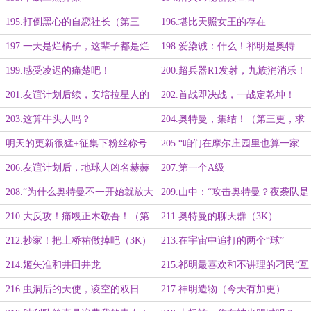
195.打倒黑心的自恋社长（第三
196.堪比天照女王的存在
更）
197.一天是烂橘子，这辈子都是烂
198.爱染诚：什么！祁明是奥特
橘子！
曼！（第三更）
199.感受凌迟的痛楚吧！
200.超兵器R1发射，九族消消乐！
（惊喜加更）
201.友谊计划后续，安培拉星人的
202.首战即决战，一战定乾坤！
注视（第三更）
203.这算牛头人吗？
204.奥特曼，集结！（第三更，求
月票！）
明天的更新很猛+征集下粉丝称号
205.“咱们在摩尔庄园里也算一家
人”（感谢环直小骑士的盟主！）
206.友谊计划后，地球人凶名赫赫
207.第一个A级
208.“为什么奥特曼不一开始就放大
209.山中：“攻击奥特曼？夜袭队是
招？”
否清醒？”
210.大反攻！痛殴正木敬吾！（第
211.奥特曼的聊天群（3K）
六更！）
212.抄家！把土桥祐做掉吧（3K）
213.在宇宙中追打的两个“球”
214.姬矢准和井田井龙
215.祁明最喜欢和不讲理的刁民“互
动”了
216.虫洞后的天使，凌空的双日
217.神明造物（今天有加更）