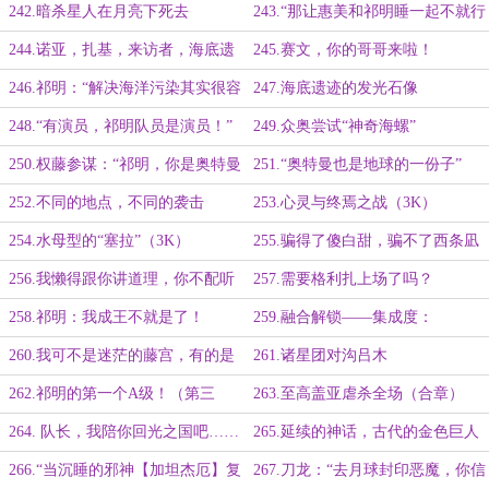
曼”（第三更）
242.暗杀星人在月亮下死去
243.“那让惠美和祁明睡一起不就行
了”
244.诺亚，扎基，来访者，海底遗
245.赛文，你的哥哥来啦！
迹
246.祁明：“解决海洋污染其实很容
247.海底遗迹的发光石像
易”
248.“有演员，祁明队员是演员！”
249.众奥尝试“神奇海螺”
250.权藤参谋：“祁明，你是奥特曼
251.“奥特曼也是地球的一份子”
的……
252.不同的地点，不同的袭击
253.心灵与终焉之战（3K）
254.水母型的“塞拉”（3K）
255.骗得了傻白甜，骗不了西条凪
256.我懒得跟你讲道理，你不配听
257.需要格利扎上场了吗？
（第四更！）
258.祁明：我成王不就是了！
259.融合解锁——集成度：
70%（3K）
260.我可不是迷茫的藤宫，有的是
261.诸星团对沟吕木
力气和手段
262.祁明的第一个A级！（第三
263.至高盖亚虐杀全场（合章）
更）
264. 队长，我陪你回光之国吧……
265.延续的神话，古代的金色巨人
我去！（二合一大章）
266.“当沉睡的邪神【加坦杰厄】复
267.刀龙：“去月球封印恶魔，你信