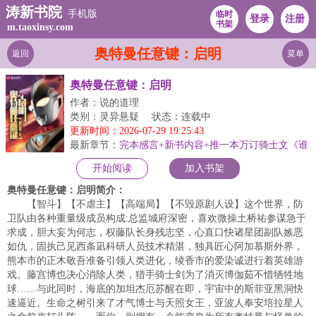
涛新书院
手机版
临时
登录
注册
书架
m.taoxinsy.com
奥特曼任意键：启明
返回
菜单
奥特曼任意键：启明
作者：说的道理
类别：灵异悬疑
状态：连载中
更新时间：2026-07-29 19:25:43
最新章节：
完本感言+新书内容+推一本万订骑士文《谁
让他当假面骑士的！》
开始阅读
加入书架
奥特曼任意键：启明简介：
【智斗】【不虐主】【高端局】【不毁原剧人设】这个世界，防
卫队由各种重量级成员构成:总监城府深密，喜欢微操土桥祐参谋急于
求成，胆大妄为何志，权藤队长身残志坚，心直口快诸星团副队嫉恶
如仇，固执己见西条凪科研人员技术精湛，独具匠心阿加慕斯外界，
熊本市的正木敬吾准备引领人类进化，绫香市的爱染诚进行着英雄游
戏。藤宫博也决心消除人类，猎手骑士剑为了消灭博伽茹不惜牺牲地
球……与此同时，海底的加坦杰厄苏醒在即，宇宙中的斯菲亚黑洞快
速逼近。生命之树引来了才气博士与天照女王，亚波人奉安培拉星人