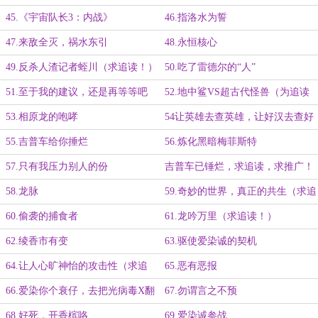
（tai）的联盟
45.《宇宙队长3：内战》
46.指洛水为誓
47.来敌全灭，祸水东引
48.永恒核心
49.反杀人渣记者蛭川（求追读！）
50.吃了雷德尔的“人”
51.至于我的建议，还是再等等吧
52.地中鲨VS超古代怪兽（为追读
（求追读！）
到达1000加更！）
53.相原龙的咆哮
54让英雄去查英雄，让好汉去查好
汉（求追读）
55.吉普车给你捶烂
56.炼化黑暗梅菲斯特
57.只有我压力别人的份
吉普车已锤烂，求追读，求推广！
58.龙脉
59.奇妙的世界，真正的共生（求追
读！）
60.偷袭的捕食者
61.龙吟万里（求追读！）
62.绫香市有变
63.驱使爱染诚的契机
64.让人心旷神怡的攻击性（求追
65.恶有恶报
读！）
66.爱染你个衰仔，去把光病毒X翻
67.勿谓言之不预
（求追读！）
68.好死，开香槟咯
69.爱染诚参战