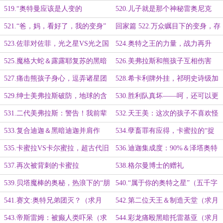
看我吗？”
忙吧
519.“奥特曼应该是人变的
520.儿子就是那个神秘雷奥尼克
吧……”，祁明的故乡（3K字大章）
斯？
521.“爸，妈，看好了，我的变身”
回家篇 522.万众瞩目下的变身，存
取【The·One】（五千字大章）
523.佐菲对佐菲，光之星VS光之国
524.奥特之王的力量，战力再升
级！
525.魔格大蛇＆露露耶复苏的黑暗
526.美弗拉斯和熊孩子互相伤害
三巨人
527.痛击熊孩子身心，逗弄诸星团
528.希卡利牌外挂，祁明史诗级加
强
529.绅士美弗拉斯破防，地球的含
530.胜利队真坏——呵，还可以更
金量
坏呢
531.二代美弗拉斯：警告！我前辈
532.天王美：这次的孩子不喜欢怪
是四天王之首，你们还敢杀我吗？
兽了……他就是怪兽！
533.复合迪迦＆黑暗迪迦并肩作
534.孽畜罪有应得，卡蜜拉的“捉
战，卡蜜拉震撼（明天请假）
奸”
535.卡蜜拉VS卡尔蜜拉，超古代旧
536.迪迦集成度：90%＆泽塔奥特
事
曼降临！（二合一大章）
537.再次被背刺的卡蜜拉
538.格尔曼博士的赠礼
539.贝塔魔棒的奥秘，热浪下的“朋
540.“属于你的奥特之星”（五千字
友”（二合一大章）
大章）
541.赛文:奥特兄弟团灭？（求月
542.第二位天王＆制造天堂（求月
票）
票）
543.帝斯雷姆：被癫人类吓呆（求
544.彩龙痛殴黑暗托雷基亚（求月