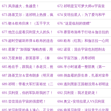
吗？”
暗之星（五千字大章）
671.风浪越大，鱼越贵！
672.祁明是宝可梦大师or宇宙皇
帝？
673.路基艾尔：送祁明上热搜，疯
674.安培拉星人：为了爱与和平
狂煽风点火（五千字大章）
（提前更新）
675.吻＆欧布归来！（五千字大
676.“这是临别的馈赠”
章）
677.他怎么提着贝利亚大人的头！
678.赛雷布洛终于行动＆伽古拉的
变身（二合一大章）
679.超时空破坏炸弹＆欧布的连击
680.欧布（红凯）和伽古拉一心同
（提前更新）
体！
681.星聚了“加强版”海帕杰顿，用
682.诺亚：混合宇宙也别想削去
宇宙去对付宇宙！（明天请假）
我！
683.万星来朝，群英荟萃，《泰
684.宇宙万族，共尊祁明
迦》与《捷德》的巅峰
685.枪在手，跟我走！杀老贝，抢
686.半小时速通一整部奥（第一
矿石！
更）
687.路基艾尔＆雷布朗多（明天请
688.倒血霉的异生兽，扎基对皇帝
假）
（第一更）
689.祁明：带着大军打富裕仗（二
690.逃到黑影王国都没用＆祁明这
合一大章）
边人才济济＆王国的动向（二合一大
691.贝利亚，你的军队听我的了！
692.贝利亚：我才是奶龙！
章）
（第一更）
693.尝尝混合宇宙的强度吧！
694.奥父+安培拉星人VS贝利亚
695.对贝利亚的杀人诛心，正义的
696.电弧贝利亚：这玩意怎么比我