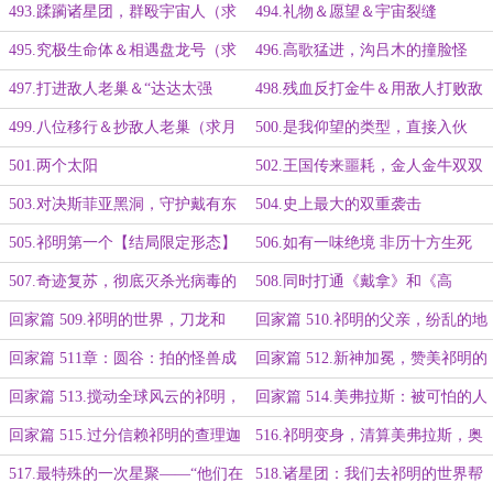
胜利队（五千字大章）
一大章）
493.蹂躏诸星团，群殴宇宙人（求
494.礼物＆愿望＆宇宙裂缝
月票）
495.究极生命体＆相遇盘龙号（求
496.高歌猛进，沟吕木的撞脸怪
月票）
497.打进敌人老巢＆“达达太强
498.残血反打金牛＆用敌人打败敌
了”（求月票）
人
499.八位移行＆抄敌人老巢（求月
500.是我仰望的类型，直接入伙
票）
（求月票）
501.两个太阳
502.王国传来噩耗，金人金牛双双
GG
503.对决斯菲亚黑洞，守护戴有东
504.史上最大的双重袭击
西的
505.祁明第一个【结局限定形态】
506.如有一味绝境 非历十方生死
（3K）
507.奇迹复苏，彻底灭杀光病毒的
508.同时打通《戴拿》和《高
力量
斯》，回家
回家篇 509.祁明的世界，刀龙和
回家篇 510.祁明的父亲，纷乱的地
The·One（明天请假）
球（1/2）
回家篇 511章：圆谷：拍的怪兽成
回家篇 512.新神加冕，赞美祁明的
真了？
银龙（五千字大章）
回家篇 513.搅动全球风云的祁明，
回家篇 514.美弗拉斯：被可怕的人
十三区
类盯上了
回家篇 515.过分信赖祁明的查理迦
516.祁明变身，清算美弗拉斯，奥
特曼屹立在大地之上（第三更）
517.最特殊的一次星聚——“他们在
518.诸星团：我们去祁明的世界帮