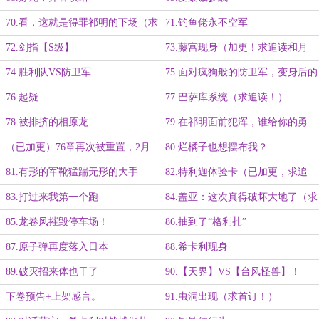
70.看，这就是得罪祁明的下场（求
71.钓鱼佬永不空军
追读）
72.剑指【S级】
73.藤宫现身（加更！求追读和月
票！）
74.胜利队VS防卫军
75.面对疯狗般的防卫军，变身后的
祁明选择……
76.起疑
77.巴萨库系统（求追读！）
78.被排挤的相原龙
79.在祁明面前犯浑，谁给你的勇
气？
（已加更）76章再次被重置，2月
80.烂橘子也想摆布我？
上架后天天日万，更新时间不变。
81.有形的军靴猛踹无形的大手
82.特利迦体验卡（已加更，求追
读！）
83.打过来我第一个跑
84.盖亚：这次真得破坏大地了（求
追读！）
85.龙卷风摧毁停车场！
86.抽到了“格利扎”
87.原子弹再度落入日本
88.希卡利现身
89.破灭招来体也干了
90.【天界】VS【台风怪兽】！
下卷预告+上架感言。
91.虫洞出现（求首订！）