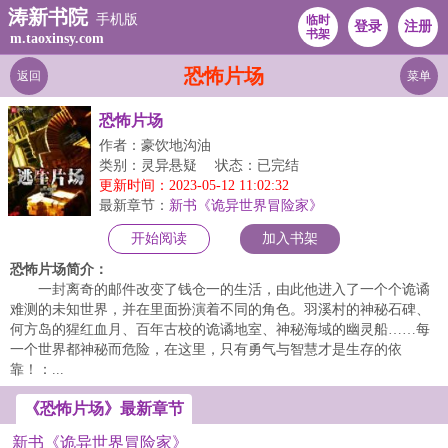
涛新书院
手机版
临时
登录
注册
书架
m.taoxinsy.com
恐怖片场
返回
菜单
恐怖片场
作者：豪饮地沟油
类别：灵异悬疑
状态：已完结
更新时间：2023-05-12 11:02:32
最新章节：
新书《诡异世界冒险家》
开始阅读
加入书架
恐怖片场简介：
一封离奇的邮件改变了钱仓一的生活，由此他进入了一个个诡谲
难测的未知世界，并在里面扮演着不同的角色。羽溪村的神秘石碑、
何方岛的猩红血月、百年古校的诡谲地室、神秘海域的幽灵船……每
一个世界都神秘而危险，在这里，只有勇气与智慧才是生存的依
靠！：...
《恐怖片场》最新章节
新书《诡异世界冒险家》