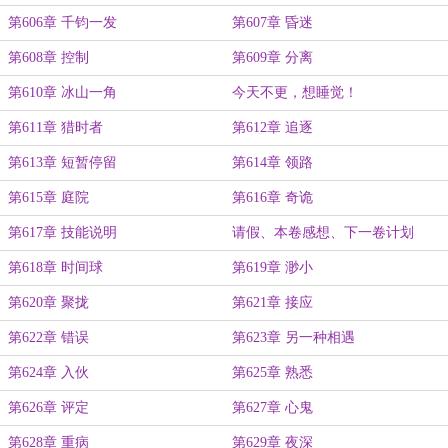
第606章 千钧一发
第607章 昏迷
第608章 控制
第609章 分离
第610章 冰山一角
今天不更，想睡觉！
第611章 猎时者
第612章 追逐
第613章 短暂停留
第614章 领路
第615章 庭院
第616章 奇诡
第617章 技能说明
请假、本卷感想、下一卷计划
第618章 时间球
第619章 渺小
第620章 聚拢
第621章 接应
第622章 错误
第623章 另一种相遇
第624章 入伙
第625章 熟悉
第626章 评定
第627章 心鬼
第628章 重病
第629章 夜深