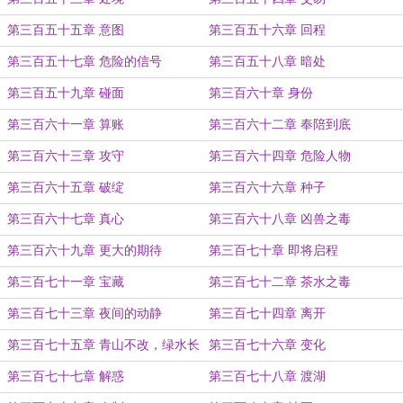
第三百五十五章 意图
第三百五十六章 回程
第三百五十七章 危险的信号
第三百五十八章 暗处
第三百五十九章 碰面
第三百六十章 身份
第三百六十一章 算账
第三百六十二章 奉陪到底
第三百六十三章 攻守
第三百六十四章 危险人物
第三百六十五章 破绽
第三百六十六章 种子
第三百六十七章 真心
第三百六十八章 凶兽之毒
第三百六十九章 更大的期待
第三百七十章 即将启程
第三百七十一章 宝藏
第三百七十二章 茶水之毒
第三百七十三章 夜间的动静
第三百七十四章 离开
第三百七十五章 青山不改，绿水长
第三百七十六章 变化
流
第三百七十七章 解惑
第三百七十八章 渡湖