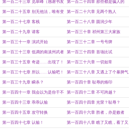
第一百二十三章 觅翠峰（感谢书友
第一百二十四章 那些都是骗人的
说上一段的白银盟 加更五）
第一百二十五章 别无他法，唯有变
第一百二十六章 见两个熟人
强
第一百二十七章 客栈
第一百二十八章 圆润少年
第一百二十九章 请客
第一百三十章 祁州第三大家族
第一百三十一章 演武开始
第一百三十二章 一号号牌
第一百三十三章 低调的南滇州武者
第一百三十四章 首场比试
第一百三十五章 奇迹……出现了！
第一百三十六章 一切如常
第一百三十七章 所以……认输吧！
第一百三十八章 又遇上了个暴脾气
第一百三十九章 瞬杀？
第一百四十章 耻辱的烙印
第一百四十一章 我会以为是你干不
第一百四十二章 不可跨越？
掉我
第一百四十三章 乖乖认输
第一百四十四章 光荣？耻辱？
第一百四十五章 攻守转换
第一百四十六章 胜者，亦是败者
第一百四十七章 认输！
第一百四十八章 瞧了又瞧，看了又