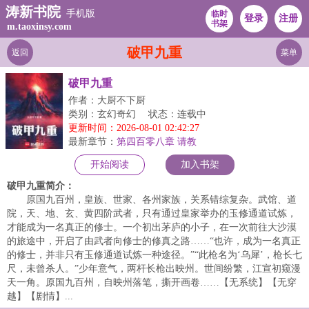
涛新书院
手机版
临时
登录
注册
书架
m.taoxinsy.com
破甲九重
返回
菜单
破甲九重
作者：大厨不下厨
类别：玄幻奇幻
状态：连载中
更新时间：2026-08-01 02:42:27
最新章节：
第四百零八章 请教
开始阅读
加入书架
破甲九重简介：
原国九百州，皇族、世家、各州家族，关系错综复杂。武馆、道
院，天、地、玄、黄四阶武者，只有通过皇家举办的玉修通道试炼，
才能成为一名真正的修士。一个初出茅庐的小子，在一次前往大沙漠
的旅途中，开启了由武者向修士的修真之路……“也许，成为一名真正
的修士，并非只有玉修通道试炼一种途径。”“此枪名为‘乌犀’，枪长七
尺，未曾杀人。”少年意气，两杆长枪出映州。世间纷繁，江宣初窥漫
天一角。原国九百州，自映州落笔，撕开画卷……【无系统】【无穿
越】【剧情】...