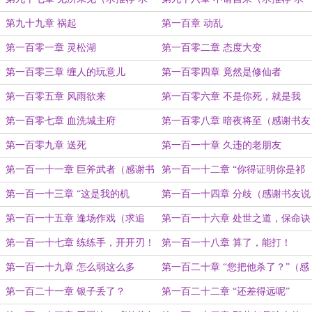
月票）
月票）
第九十九章 祸起
第一百章 动乱
第一百零一章 灵松湖
第一百零二章 态度大变
第一百零三章 缠人的玩意儿
第一百零四章 竟然是修仙者
第一百零五章 风雨欲来
第一百零六章 不是你死，就是我
活！
第一百零七章 血洗城主府
第一百零八章 暗夜将至（感谢书友
说上一段打赏的白银盟，明天加
第一百零九章 送死
第一百一十章 久违的老朋友
更！）
第一百一十一章 巨斧武者（感谢书
第一百一十二章 “你得证明你是祁
友说上一段的白银盟 加更一）
州的未来”（求追读！）
第一百一十三章 “这是我的机
第一百一十四章 分歧（感谢书友说
会”（求追读！）
上一段的白银盟 加更二 求追读！）
第一百一十五章 逢场作戏（求追
第一百一十六章 处世之道，保命诀
读！）
窍（求追读！）
第一百一十七章 练练手，开开刃！
第一百一十八章 算了，能打！
（感谢书友说上一段的白银盟 加更
第一百一十九章 怎么弱这么多
第一百二十章 “您把他杀了？”（感
三）
谢书友说上一段的白银盟 加更四）
第一百二十一章 银子丢了？
第一百二十二章 “还差得远呢”