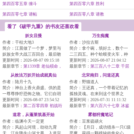
第四百零五章 缠斗
第四百零六章 胜利
第四百零七章 请帖
第四百零八章 请教
看了《破甲九重》的书友还喜欢看
妖女且慢
万生痴魔
作者：干枯大地3
作者：沙拉古斯
简介：江晨做了一个梦，梦里与
简介：拿个碗，填好土，数个一
妖族女帝大战三百回合，最后吻
二三四五。种个蛤蟆变火车，种
了女帝。本来以为只是一场梦，
更新时间：2026-08-07 09:15:18
颗毛豆变老虎。种出一身好手
更新时间：2026-08-07 21:04:12
没想到梦醒之后...
最新章节：
第1339章 老仙殒命，
艺，一生享福不受...
最新章节：
第三百八十二章 千层
黎榭扬名
笼啸
从效法万妖开始成就真仙
北宋南归，问道还真
作者：陆月十九
作者：野猫道人
简介：神台上香火鼎盛。供的是
简介：王还真，一个带着记忆的
一尊尊狰狞恐怖之物。它们自诩
孤独灵魂。在来到这个世界之
为仙，不死不灭。林舒认真翻阅
更新时间：2026-08-07 23:54:52
后，亲眼目睹了金人屠村。他和
更新时间：2026-07-31 11:11:32
着仙法。他没有...
最新章节：
第二百零四章 初战珩
来送饭的少女侥幸...
最新章节：
第六百六十七章 冰鉴
水仙（上）
初开
道君，从蓬莱筑基开始
雾都狩魔笔记
作者：临渊今天一定更
作者：豆浆硫磺火
简介：风起山河境，劫动九霄
简介：【月日，成功猎杀一只C级
天。江生降生山河大界，入道宗
恶魔，获得一颗残缺的焦化心