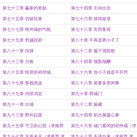
第七十三章 赢家的奖励
第七十四章 主动出击
第七十五章 切磋结束
第七十六章 猜得挺准
第七十七章 映州城的气氛
第七十八章 失而复得
第七十九章 邢越回府
第八十章 不再是莽小子了
第八十一章 抉择
第八十二章 服下强筋散
第八十三章 欠账
第八十四章 领取报酬
第八十五章 怪异的祁州城
第八十六章 你小子就是不开窍
第八十七章 客栈风波
第八十八章 莫要多管闲事
第八十九章 内部消息
第九十章 西城门
第九十一章 出城
第九十二章 躲藏
第九十三章 野外赶路
第九十四章 初次展露心事
第九十五章 守卫的心思（求推荐
第九十六章 城门紧闭的祁州城（求
求月票）
推荐 求月票）
第九十七章 见所未见（求推荐 求
第九十八章 不请自来（求推荐 求