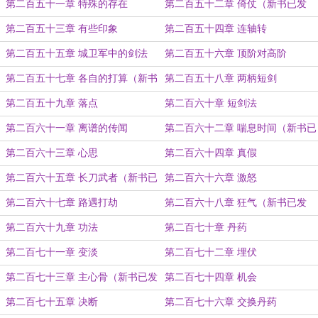
第二百五十一章 特殊的存在
第二百五十二章 倚仗（新书已发
布，求支持！）
第二百五十三章 有些印象
第二百五十四章 连轴转
第二百五十五章 城卫军中的剑法
第二百五十六章 顶阶对高阶
第二百五十七章 各自的打算（新书
第二百五十八章 两柄短剑
已发布，求支持！）
第二百五十九章 落点
第二百六十章 短剑法
第二百六十一章 离谱的传闻
第二百六十二章 喘息时间（新书已
发布，求支持！）
第二百六十三章 心思
第二百六十四章 真假
第二百六十五章 长刀武者（新书已
第二百六十六章 激怒
发布，求支持！）
第二百六十七章 路遇打劫
第二百六十八章 狂气（新书已发
布，求支持！求追读！）
第二百六十九章 功法
第二百七十章 丹药
第二百七十一章 变淡
第二百七十二章 埋伏
第二百七十三章 主心骨（新书已发
第二百七十四章 机会
布，求追读！）
第二百七十五章 决断
第二百七十六章 交换丹药