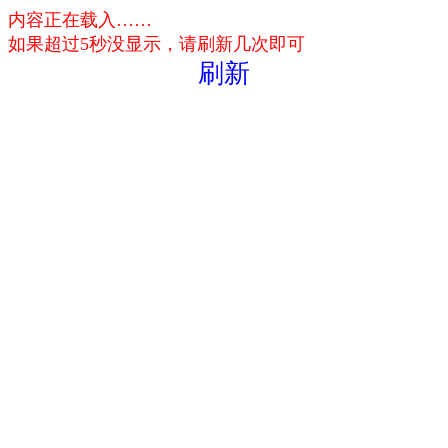
内容正在载入……
如果超过5秒没显示，请刷新几次即可
刷新