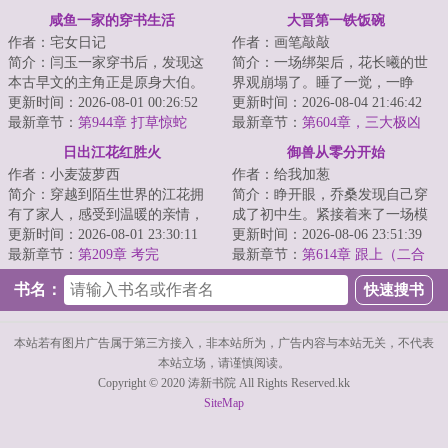
城？
灵茶树
咸鱼一家的穿书生活
大晋第一铁饭碗
作者：宅女日记
作者：画笔敲敲
简介：闫玉一家穿书后，发现这
简介：一场绑架后，花长曦的世
本古早文的主角正是原身大伯。
界观崩塌了。睡了一觉，一睁
他们是扒着大伯喝血，早早被分
更新时间：2026-08-01 00:26:52
眼，视线里就浮现出了一行字：
更新时间：2026-08-04 21:46:42
家，在全文末尾...
最新章节：
第944章 打草惊蛇
[境界：练气境/]...
最新章节：
第604章，三大极凶
（下）
日出江花红胜火
御兽从零分开始
作者：小麦菠萝西
作者：给我加葱
简介：穿越到陌生世界的江花拥
简介：睁开眼，乔桑发现自己穿
有了家人，感受到温暖的亲情，
成了初中生。紧接着来了一场模
全家人一起努力过上了富裕幸福
更新时间：2026-08-01 23:30:11
拟考。毕业她怕了吗？她怕
更新时间：2026-08-06 23:51:39
快乐的日子。...
最新章节：
第209章 考完
了……这考的都什么...
最新章节：
第614章 跟上（二合
一）
书名：
本站若有图片广告属于第三方接入，非本站所为，广告内容与本站无关，不代表
本站立场，请谨慎阅读。
Copyright © 2020 涛新书院 All Rights Reserved.kk
SiteMap