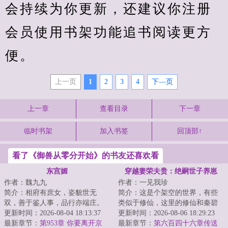
会持续为你更新，还建议你注册
会员使用书架功能追书阅读更方
便。
上一页
1
2
3
4
下—页
上一章
查看目录
下一章
临时书架
加入书签
回顶部↑
看了《御兽从零分开始》的书友还喜欢看
东宫媚
穿越妻荣夫贵：绝嗣世子养崽
作者：魏九九
作者：一见我珍
简介：相府有庶女，姿貌世无
简介：这是个架空的世界，有些
双，善于鉴人事，品行亦端庄。
类似于修仙，这里的修仙和秦碧
美中不足的是，姻缘太波折。第
更新时间：2026-08-04 18:13:37
已知的完全不一样，这个世界以
更新时间：2026-08-06 18:29:23
一次议婚，被太后...
最新章节：
第953章 你要离开京
福气、气运为主...
最新章节：
第六百四十六章传送