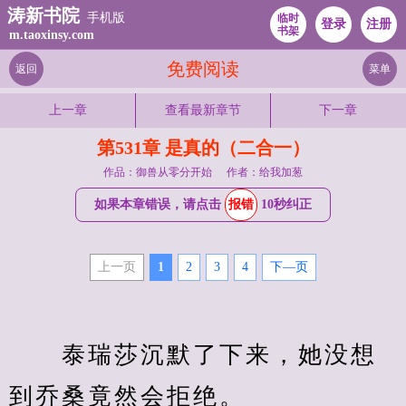
涛新书院
手机版
临时
登录
注册
书架
m.taoxinsy.com
免费阅读
返回
菜单
上一章
查看最新章节
下一章
第531章 是真的（二合一）
作品：御兽从零分开始
作者：给我加葱
如果本章错误，请点击
报错
10秒纠正
上一页
1
2
3
4
下—页
　　泰瑞莎沉默了下来，她没想
到乔桑竟然会拒绝。