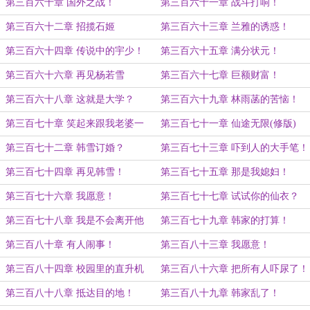
第三百六十章 国外之战！
第三百六十一章 战斗打响！
第三百六十二章 招揽石姬
第三百六十三章 兰雅的诱惑！
第三百六十四章 传说中的宇少！
第三百六十五章 满分状元！
第三百六十六章 再见杨若雪
第三百六十七章 巨额财富！
第三百六十八章 这就是大学？
第三百六十九章 林雨菡的苦恼！
第三百七十章 笑起来跟我老婆一
第三百七十一章 仙途无限(修版)
样！
第三百七十二章 韩雪订婚？
第三百七十三章 吓到人的大手笔！
第三百七十四章 再见韩雪！
第三百七十五章 那是我媳妇！
第三百七十六章 我愿意！
第三百七十七章 试试你的仙衣？
第三百七十八章 我是不会离开他
第三百七十九章 韩家的打算！
的！
第三百八十章 有人闹事！
第三百八十三章 我愿意！
第三百八十四章 校园里的直升机
第三百八十六章 把所有人吓尿了！
第三百八十八章 抵达目的地！
第三百八十九章 韩家乱了！