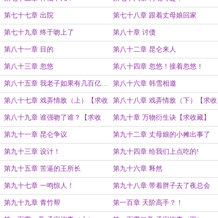
第七十七章 出院
第七十八章 跟着丈母娘回家
第七十九章 终于吻上了
第八十章 讨债
第八十一章 目的
第八十二章 昆仑来人
第八十三章 忽悠
第八十四章 忽悠！接着忽悠！
第八十五章 我老子如果有几百亿…
第八十六章 韩雪相邀
第八十七章 戏弄情敌（上）【求收
第八十八章 戏弄情敌（下）【求收
藏】
藏】
第八十九章 谁强吻了谁？【求收
第九十章 万物衍生诀【求收藏】
藏】
第九十一章 昆仑争议
第九十二章 丈母娘的小摊出事了
第九十三章 设计！
第九十四章 给我们上点吃的!
第九十五章 苦逼的王所长
第九十六章 释然
第九十七章 一鸣惊人！
第九十八章 带着胖子去了夜总会
第九十九章 青竹帮
第一百章 天阶高手？！