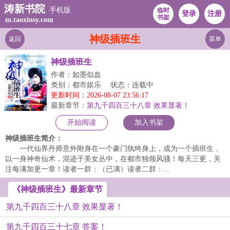
涛新书院
手机版
临时
登录
注册
书架
m.taoxinsy.com
神级插班生
返回
菜单
神级插班生
作者：如墨似血
类别：都市娱乐
状态：连载中
更新时间：2026-08-07 23:56:17
最新章节：
第九千四百三十八章 效果显著！
开始阅读
加入书架
神级插班生简介：
一代仙界丹师意外附身在一个豪门纨绔身上，成为一个插班生，
以一身神奇仙术，混迹于美女丛中，在都市独领风骚！每天三更，关
注每满加更一章！读者一群：（已满）读者二群：...
《神级插班生》最新章节
第九千四百三十八章 效果显著！
第九千四百三十七章 答案！