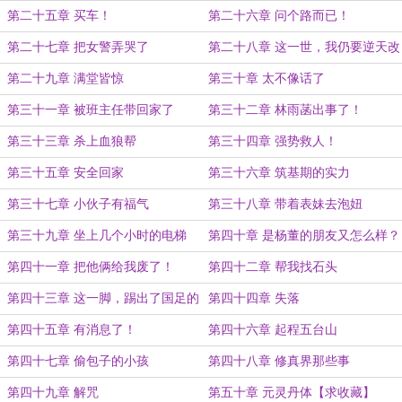
第二十五章 买车！
第二十六章 问个路而已！
第二十七章 把女警弄哭了
第二十八章 这一世，我仍要逆天改
命
第二十九章 满堂皆惊
第三十章 太不像话了
第三十一章 被班主任带回家了
第三十二章 林雨菡出事了！
第三十三章 杀上血狼帮
第三十四章 强势救人！
第三十五章 安全回家
第三十六章 筑基期的实力
第三十七章 小伙子有福气
第三十八章 带着表妹去泡妞
第三十九章 坐上几个小时的电梯
第四十章 是杨董的朋友又怎么样？
第四十一章 把他俩给我废了！
第四十二章 帮我找石头
第四十三章 这一脚，踢出了国足的
第四十四章 失落
风
第四十五章 有消息了！
第四十六章 起程五台山
第四十七章 偷包子的小孩
第四十八章 修真界那些事
第四十九章 解咒
第五十章 元灵丹体【求收藏】