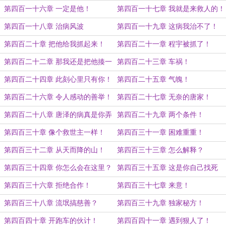
第四百一十六章 一定是他！
第四百一十七章 我就是来救人的！
第四百一十八章 治病风波
第四百一十九章 这病我治不了！
第四百二十章 把他给我抓起来！
第四百二十一章 程宇被抓了！
第四百二十二章 那我还是把他揍一
第四百二十三章 车祸！
顿好了！
第四百二十四章 此刻心里只有你！
第四百二十五章 气魄！
第四百二十六章 令人感动的善举！
第四百二十七章 无奈的唐家！
第四百二十八章 唐泽的病真是你弄
第四百二十九章 两个条件！
的？
第四百三十章 像个救世主一样！
第四百三十一章 困难重重！
第四百三十二章 从天而降的山！
第四百三十三章 怎么解释？
第四百三十四章 你怎么会在这里？
第四百三十五章 这是你自己找死
的！
第四百三十六章 拒绝合作！
第四百三十七章 来意！
第四百三十八章 流氓搞慈善？
第四百三十九章 独家秘方！
第四百四十章 开跑车的伙计！
第四百四十一章 遇到狠人了！