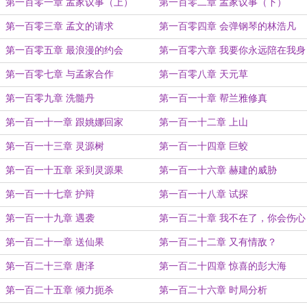
第一百零一章 孟家议事（上）
第一百零二章 孟家议事（下）
第一百零三章 孟文的请求
第一百零四章 会弹钢琴的林浩凡
第一百零五章 最浪漫的约会
第一百零六章 我要你永远陪在我身
边
第一百零七章 与孟家合作
第一百零八章 天元草
第一百零九章 洗髓丹
第一百一十章 帮兰雅修真
第一百一十一章 跟姚娜回家
第一百一十二章 上山
第一百一十三章 灵源树
第一百一十四章 巨蛟
第一百一十五章 采到灵源果
第一百一十六章 赫建的威胁
第一百一十七章 护辩
第一百一十八章 试探
第一百一十九章 遇袭
第一百二十章 我不在了，你会伤心
吗？
第一百二十一章 送仙果
第一百二十二章 又有情敌？
第一百二十三章 唐泽
第一百二十四章 惊喜的彭大海
第一百二十五章 倾力扼杀
第一百二十六章 时局分析