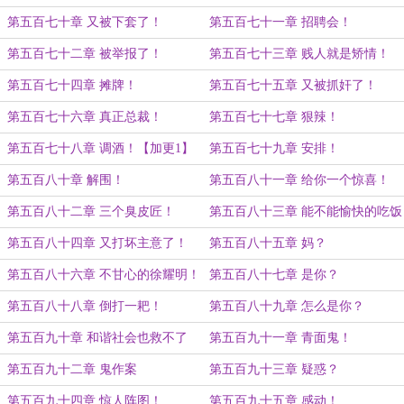
第五百七十章 又被下套了！
第五百七十一章 招聘会！
第五百七十二章 被举报了！
第五百七十三章 贱人就是矫情！
第五百七十四章 摊牌！
第五百七十五章 又被抓奸了！
第五百七十六章 真正总裁！
第五百七十七章 狠辣！
第五百七十八章 调酒！【加更1】
第五百七十九章 安排！
第五百八十章 解围！
第五百八十一章 给你一个惊喜！
第五百八十二章 三个臭皮匠！
第五百八十三章 能不能愉快的吃饭
了！
第五百八十四章 又打坏主意了！
第五百八十五章 妈？
第五百八十六章 不甘心的徐耀明！
第五百八十七章 是你？
第五百八十八章 倒打一耙！
第五百八十九章 怎么是你？
第五百九十章 和谐社会也救不了
第五百九十一章 青面鬼！
你！
第五百九十二章 鬼作案
第五百九十三章 疑惑？
第五百九十四章 惊人阵图！
第五百九十五章 感动！