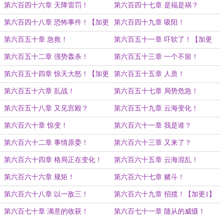
2】
第六百四十六章 天降雷罚！
第六百四十七章 是福是祸？
第六百四十八章 恐怖事件！【加更
第六百四十九章 吸阳！
3】
第六百五十章 急救！
第六百五十一章 吓软了！【加更
4】
第六百五十二章 强势轰杀！
第六百五十三章 一个不留！
第六百五十四章 惊天大怒！【加更
第六百五十五章 人质！
5】
第六百五十六章 乱战！
第六百五十七章 局势危急！
第六百五十八章 又见宫殿？
第六百五十九章 云海变化！
第六百六十章 惊变！
第六百六十一章 我是谁？
第六百六十二章 事情原委！
第六百六十三章 又来了？
第六百六十四章 格局正在变化！
第六百六十五章 云海混乱！
第六百六十六章 规矩！
第六百六十七章 赌斗！
第六百六十八章 以一敌三！
第六百六十九章 招揽！【加更1】
第六百七十章 满意的收获！
第六百七十一章 随从的威慑！