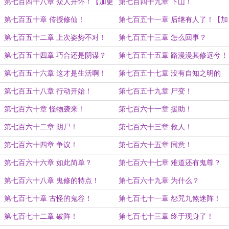
3】
第七百四十八章 众人开怀！【加更
第七百四十九章 下山！
4】
第七百五十章 传授修仙！
第七百五十一章 后继有人了！【加
更5】
第七百五十二章 上次姿势不对！
第七百五十三章 怎么回事？
第七百五十四章 巧合还是阴谋？
第七百五十五章 路漫漫其修远兮！
【加更6】
第七百五十六章 这才是生活啊！
第七百五十七章 没有自知之明的
人！
第七百五十八章 行动开始！
第七百五十九章 尸变！
第七百六十章 怪物袭来！
第七百六十一章 援助！
第七百六十二章 阴尸！
第七百六十三章 救人！
第七百六十四章 争议！
第七百六十五章 同意！
第七百六十六章 如此简单？
第七百六十七章 难道还有鬼尊？
第七百六十八章 鬼修的特点！
第七百六十九章 为什么？
第七百七十章 古怪的鬼谷！
第七百七十一章 怨咒九煞迷阵！
第七百七十二章 破阵！
第七百七十三章 终于现身了！