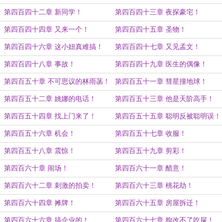
第四百四十二章 新同学！
第四百四十三章 夜探豪宅！
第四百四十四章 又来一个！
第四百四十五章 圣物！
第四百四十六章 这小妞真难搞！
第四百四十七章 又见孟文！
第四百四十八章 事故！
第四百四十九章 医生的偶像！
第四百五十章 不可思议的林雨菡！
第四百五十一章 彗星撞地球！
第四百五十二章 姚娜的电话！
第四百五十三章 他是天阶高手！
第四百五十四章 找上门来了！
第四百五十五章 聪明反被聪明误！
第四百五十六章 机会！
第四百五十七章 收服！
第四百五十八章 震惊！
第四百五十九章 剪彩！
第四百六十章 闹场！
第四百六十一章 醋意！
第四百六十二章 刺激的拍卖！
第四百六十三章 桃花劫！
第四百六十四章 摊牌！
第四百六十五章 房屋拆迁！
第四百六十六章 搞企业的！
第四百六十七章 狗改不了吃屎！