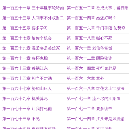
第一百五十一章 三十年世事轮转如
第一百五十二章 欲成大事，当行阳
走盘
谋
第一百五十三章 人间事不外权财二
第一百五十四章 她还好吗？
字
第一百五十五章 要多学习
第一百五十六章 千门手段 仗势夺
神
第一百五十七章 给你个机会
第一百五十八章 贼心不死
第一百五十九章 温柔乡是英雄冢
第一百六十章 老仙爷赏饭
第一百六十一章 各怀鬼胎
第一百六十二章 阴险狡诈
第一百六十三章 移祸江东
第一百六十四章 夜行鬼辟易
第一百六十五章 相当不对劲
第一百六十六章 意外
第一百六十七章 势如山压人
第一百六十八章 红莲太上宝胎法
第一百六十九章 机关算尽
第一百七十章 流不尽的江湖血
第一百七十一章 让我打死他
第一百七十二章 要多读书
第一百七十三章 不见
第一百七十四章 江头未是风波恶
第一百七十五章 自作孽不可活
第一百七十六章 不过如此