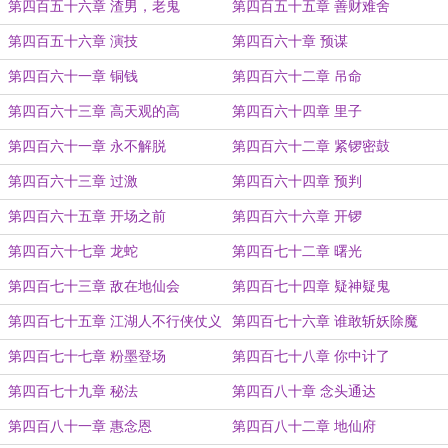
雨
第四百五十六章 渣男，老鬼
第四百五十五章 善财难舍
第四百五十六章 演技
第四百六十章 预谋
第四百六十一章 铜钱
第四百六十二章 吊命
第四百六十三章 高天观的高
第四百六十四章 里子
第四百六十一章 永不解脱
第四百六十二章 紧锣密鼓
第四百六十三章 过激
第四百六十四章 预判
第四百六十五章 开场之前
第四百六十六章 开锣
第四百六十七章 龙蛇
第四百七十二章 曙光
第四百七十三章 敌在地仙会
第四百七十四章 疑神疑鬼
第四百七十五章 江湖人不行侠仗义
第四百七十六章 谁敢斩妖除魔
第四百七十七章 粉墨登场
第四百七十八章 你中计了
第四百七十九章 秘法
第四百八十章 念头通达
第四百八十一章 惠念恩
第四百八十二章 地仙府