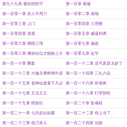
第九十九章 最好的防守
第一百章 葛修
第一百零一章 杀人不用刀
第一百零二章 崩塌
第一百零三章 上门
第一百零四章 三理教
第一百零四章 道观
第一百零五章 威逼利诱
第一百零六章 脚踏三理
第一百零七章 漏底
第一百零八章 佛前站位才能称上大
第一百零九章 起竿
妖
第一百一十章 圈套
第一百一十二章 这可真是太妙了
第一百一十三章 大施主乘鹤驾中原
第一百一十四章 三礼六品
第一百一十五章 老神仙遣童下凡尘
第一百一十六章 听墙角
第一百一十七章 又当又立
第一百一十八章 打草惊蛇
第一百一十九章 阴煞钉
第一百二十章 坠魂砣
第一百二十一章 七日必出凶案
第一百二十二章 你上当了
第一百二十三章 借刀杀人
第一百二十四章 治斑