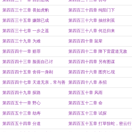
第四百三十三章 畏如虎豹
第四百三十四章 纯阳门下
第四百三十五章 嫌隙已成
第四百三十六章 抽丝剥茧
第四百三十七章 一步之遥
第四百三十八章 何总归来
第四百三十九章 为难
第四百四十章 鼠辈
第四百四十一章 赔罪
第四百四十二章 降下雷霆道无敌
第四百四十三章 脸面自己讨
第四百四十四章 另有图谋
第四百四十五章 舍得一身剐
第四百四十六章 图穷匕现
第四百四十七章 天道无亲，常与善
第四百四十八章 杀招
人
第四百四十九章 探路
第四百五十章 风雨
第四百五十一章 野心
第四百五十二章 命
第四百五十三章 劫寿
第四百五十三章 试探
第四百五十四章 分道
第四百五十五章 打草惊蛇，密云行