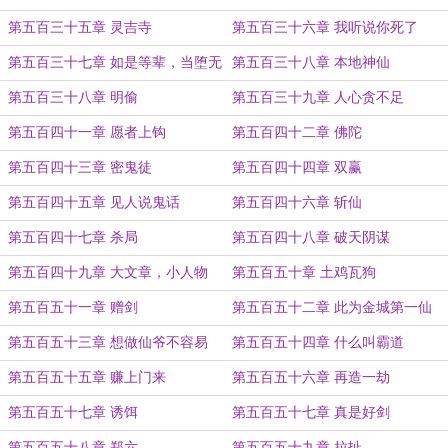
第五百三十五章 灵吉寺
第五百三十六章 我听说你死了
第五百三十七章 如是等辈，当堕无
第五百三十八章 本地神仙
间地狱
第五百三十八章 明偷
第五百三十九章 人心贪不足
第五百四十一章 愿者上钩
第五百四十二章 佛陀
第五百四十三章 密鬼徒
第五百四十四章 双赢
第五百四十五章 见人说鬼话
第五百四十六章 斩仙
第五百四十七章 杀局
第五百四十八章 破天阴谋
第五百四十九章 大文章，小人物
第五百五十章 土鸡瓦狗
第五百五十一章 赠剑
第五百五十二章 此为金城第一仙
第五百五十三章 想做仙爷不容易
第五百五十四章 什么叫霸道
第五百五十五章 赚上门来
第五百五十六章 再造一劫
第五百五十七章 诱饵
第五百五十七章 真是好剑
第五百五十八章 郑六
第五百五十九章 拉扯