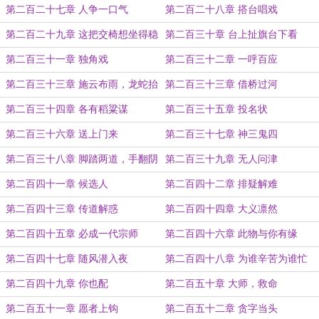
负
第二百二十七章 人争一口气
第二百二十八章 搭台唱戏
第二百二十九章 这把交椅想坐得稳
第二百三十章 台上扯旗台下看
必经血洗
第二百三十一章 独角戏
第二百三十二章 一呼百应
第二百三十三章 施云布雨，龙蛇抬
第二百三十三章 借桥过河
轿
第二百三十四章 各有稻粱谋
第二百三十五章 投名状
第二百三十六章 送上门来
第二百三十七章 神三鬼四
第二百三十八章 脚踏两道，手翻阴
第二百三十九章 无人问津
阳
第二百四十一章 候选人
第二百四十二章 排疑解难
第二百四十三章 传道解惑
第二百四十四章 大义凛然
第二百四十五章 必成一代宗师
第二百四十六章 此物与你有缘
第二百四十七章 随风潜入夜
第二百四十八章 为谁辛苦为谁忙
第二百四十九章 你也配
第二百五十章 大师，救命
第二百五十一章 愿者上钩
第二百五十二章 贪字当头