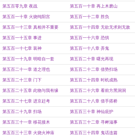
第五百零九章 夜战
第五百一十章 再上木磨山
第五百一十章 火烧纯阳宫
第五百一十二章 胜负
第五百一十三章 真相并不重要
第五百一十四章 无欲无求则无敌
第五百一十五章 事进
第五百一十六章 恐惧
第五百一十七章 装神
第五百一十八章 弄鬼
第五百一十九章 明暗自一套
第五百二十章 曙光再现
第五百二十一章 道之理也
第五百二十二章 借势扫场
第五百二十三章 门下
第五百二十四章 时机成熟
第五百二十五章 此物与我有缘
第五百二十六章 看前方黑洞洞
第五百二十七章 进京赶考
第五百二十八章 借手搭桥
第五百二十九章 扫场
第五百三十章 神仙庇护
第五百三十一章 移花接木
第五百三十二章 寻衅滋事
第五百三十三章 火烧火神庙
第五百三十四章 鬼话连篇