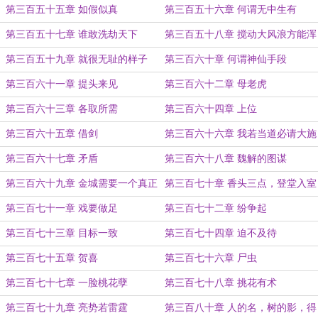
第三百五十五章 如假似真
第三百五十六章 何谓无中生有
第三百五十七章 谁敢洗劫天下
第三百五十八章 搅动大风浪方能浑
水摸鱼龙
第三百五十九章 就很无耻的样子
第三百六十章 何谓神仙手段
第三百六十一章 提头来见
第三百六十二章 母老虎
第三百六十三章 各取所需
第三百六十四章 上位
第三百六十五章 借剑
第三百六十六章 我若当道必请大施
主
第三百六十七章 矛盾
第三百六十八章 魏解的图谋
第三百六十九章 金城需要一个真正
第三百七十章 香头三点，登堂入室
的神仙
第三百七十一章 戏要做足
第三百七十二章 纷争起
第三百七十三章 目标一致
第三百七十四章 迫不及待
第三百七十五章 贺喜
第三百七十六章 尸虫
第三百七十七章 一脸桃花孽
第三百七十八章 挑花有术
第三百七十九章 亮势若雷霆
第三百八十章 人的名，树的影，得