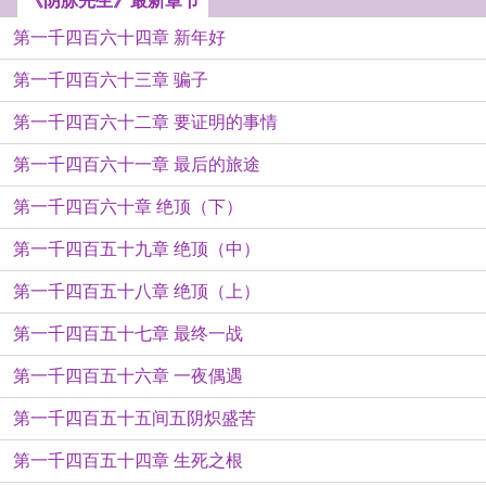
《阴脉先生》最新章节
第一千四百六十四章 新年好
第一千四百六十三章 骗子
第一千四百六十二章 要证明的事情
第一千四百六十一章 最后的旅途
第一千四百六十章 绝顶（下）
第一千四百五十九章 绝顶（中）
第一千四百五十八章 绝顶（上）
第一千四百五十七章 最终一战
第一千四百五十六章 一夜偶遇
第一千四百五十五间五阴炽盛苦
第一千四百五十四章 生死之根