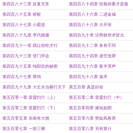
第四百八十三章 反复无常
第四百八十四章 给脸得要才是脸
第四百八十五章 斩蛟
第四百八十六章 二进金城
第四百八十七章 小霸道
第四百八十八章 大开张
第四百八十九章 李代桃僵
第四百九十章 法势财所求皆允
第四百九十一章 我让你吃才行
第四百九十二章 各有不同
第四百九十三章 登门拜会
第四百九十四章 虚空造牌
第四百九十五章 纯阳宫的秘密
第四百九十六章 夜半哭声
第四百九十七章 诱饵
第四百九十八章 蛊术
第四百九十九章 大丈夫当横行天下
第五百章 真是好命
第五百零一章 雷霆扫穴（上）
第五百零二章 雷霆扫穴（中）
第五百零三章 雷霆扫穴（下）
第五百零四章 难知如阴
第五百零五章 东南有大挑
第五百零六章 势如风卷席
第五百零七章 一箭三雕
第五百零八章 另有算计