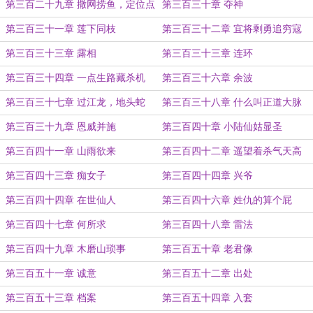
第三百二十九章 撒网捞鱼，定位点
第三百三十章 夺神
兵
第三百三十一章 莲下同枝
第三百三十二章 宜将剩勇追穷寇
第三百三十三章 露相
第三百三十三章 连环
第三百三十四章 一点生路藏杀机
第三百三十六章 余波
第三百三十七章 过江龙，地头蛇
第三百三十八章 什么叫正道大脉
第三百三十九章 恩威并施
第三百四十章 小陆仙姑显圣
第三百四十一章 山雨欲来
第三百四十二章 遥望着杀气天高
第三百四十三章 痴女子
第三百四十四章 兴爷
第三百四十四章 在世仙人
第三百四十六章 姓仇的算个屁
第三百四十七章 何所求
第三百四十八章 雷法
第三百四十九章 木磨山琐事
第三百五十章 老君像
第三百五十一章 诚意
第三百五十二章 出处
第三百五十三章 档案
第三百五十四章 入套