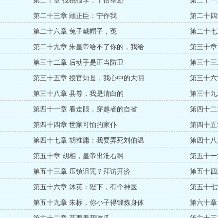
第二十章 投桃报李，十倍奉还
第二十一
第二十三章 顾正臣：宁作我
第二十四
第二十六章 兔子戴帽子，冤
第二十七
第二十九章 朱皇帝给不了你的，我给
第三十章
第三十二章 后动手是正当防卫
第三十三
第三十五章 授官知县，我心中的大明
第三十六
第三十八章 县尊，我是清白的
第三十九
第四十一章 看走眼，穿越者的自省
第四十二
第四十四章 世家可怕的家仆
第四十五
第四十七章 胡惟庸：我要弄死刘伯温
第四十八
第五十章 胡相，皇帝出淮右啊
第五十一
第五十三章 压镇诅咒？拜访开济
第五十四
第五十六章 沐英：陛下，有个神医
第五十七
第五十九章 朱标，你小子得锻炼身体
第六十章