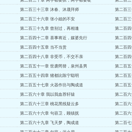
第二百三十章 两手都要抓，两手都要硬
第二百三
第二百三十三章 沐春、沐晟拜师
第二百三
第二百三十六章 张小姐的不安
第二百三
第二百三十九章 曾别过，再相逢
第二百四
第二百四十二章 喜事将近，媒婆先行
第二百四
第二百四十五章 当不当赏
第二百四
第二百四十八章 非受币，不交不亲
第二百四
第二百五十一章 世袭罔替，泉州县男
第二百五
第二百五十四章 猪都比陈宁聪明
第二百五
第二百五十七章 火器作坊与陶成道
第二百五
第二百六十章 我以我血荐轩辕
第二百六
第二百六十三章 桃花黑线疑云多
第二百六
第二百六十六章 句容卫，顾镇抚
第二百六
第二百六十九章 飞天梦，陶成道
第二百七