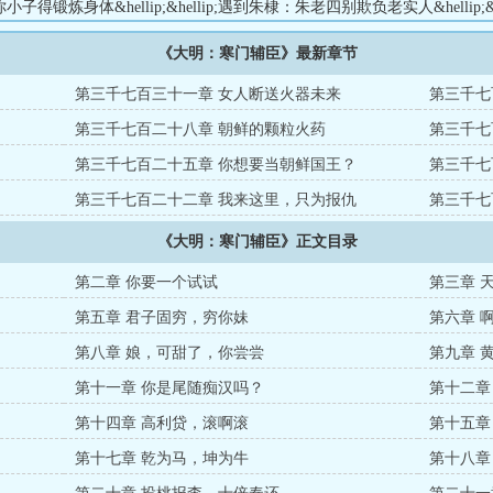
子得锻炼身体&hellip;&hellip;遇到朱棣：朱老四别欺负老实人&hellip;&h
，三朝辅臣，巅峰大明！...
《大明：寒门辅臣》最新章节
第三千七百三十一章 女人断送火器未来
第三千七
第三千七百二十八章 朝鲜的颗粒火药
第三千七
第三千七百二十五章 你想要当朝鲜国王？
第三千七
第三千七百二十二章 我来这里，只为报仇
第三千七
《大明：寒门辅臣》正文目录
第二章 你要一个试试
第三章 
第五章 君子固穷，穷你妹
第六章 
第八章 娘，可甜了，你尝尝
第九章 
第十一章 你是尾随痴汉吗？
第十二章
第十四章 高利贷，滚啊滚
第十五章
第十七章 乾为马，坤为牛
第十八章