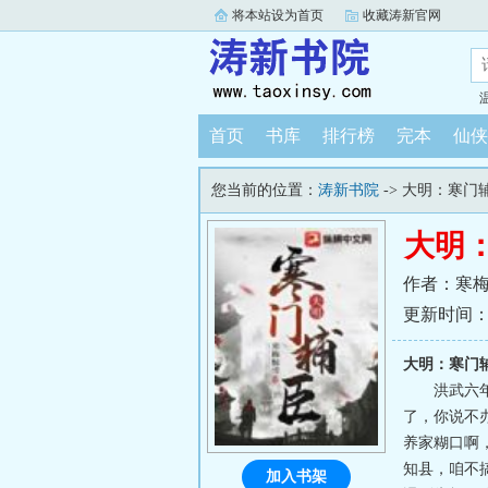
将本站设为首页
收藏涛新官网
首页
书库
排行榜
完本
仙侠
您当前的位置：
涛新书院
-> 大明：寒门
大明
作者：寒
更新时间：202
大明：寒门
洪武六
了，你说不
养家糊口啊
知县，咱不搞
加入书架