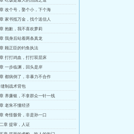
章 吃饭是最大的治国之道
章 改个号，娶个小，下个海
章 家书抵万金，找个送信人
章 抱歉，我不喜欢萝莉
章 我身后站着两条真龙
章 顾正臣的钓鱼执法
章 打打鸡血，打打双层床
章 一步临渊，回头是岸
章 都病倒了，非暴力不合作
 缝制战术背包
章 养廉银，不拿群众一针一线
章 老朱不懂经济
章 奇怪骸骨，非是孙一口
二章 提审，人证