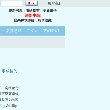
：
用户注册
涛新书院：看啥都有、更新最快
涛新书院
如果你觉得好，恳请收藏
事
灵异悬疑
二次元
玄幻奇幻
中
 李成桂的
了，房租都付
顾正臣要赚钱
被举荐为句容
hellip;