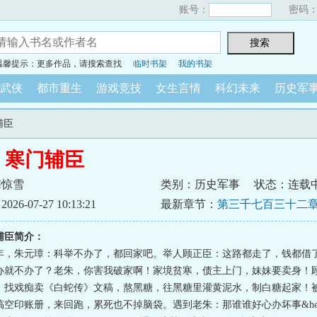
账号：
密码
温馨提示：更多作品，请搜索查找
临时书架
我的书架
武侠
都市重生
游戏竞技
女生言情
科幻未来
历史军
辅臣
：寒门辅臣
梅惊雪
类别：历史军事
状态：连载
6-07-27 10:13:21
最新章节：
第三千七百三十二章
屈从
辅臣简介：
年，朱元璋：科举不办了，都回家吧。举人顾正臣：这路都走了，钱都借
办就不办了？老朱，你害我破家啊！家境贫寒，债主上门，妹妹要卖身！
，找戏痴卖《白蛇传》文稿，熬黑糖，往黑糖里灌黄泥水，制白糖起家！
空印账册，来回跑，累死也不掉脑袋。遇到老朱：那谁谁好心办坏事&hellip;&