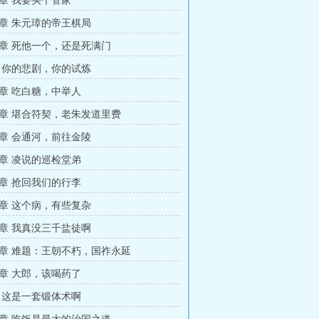
章 我要买个管家
章 朱元璋的帝王棋局
章 死他一个，还是死满门
 你的悲剧，你的试炼
章 吃白糖，中举人
章 堪合符契，老朱发道里费
章 会通河，前往金陵
章 凌说的巡检堂弟
章 抢回我们的行李
章 这个病，有些复杂
章 我真没三千盐徒啊
章 难题：王朝不朽，国祚永延
章 大郎，该喝药了
 这是一套锻体术啊