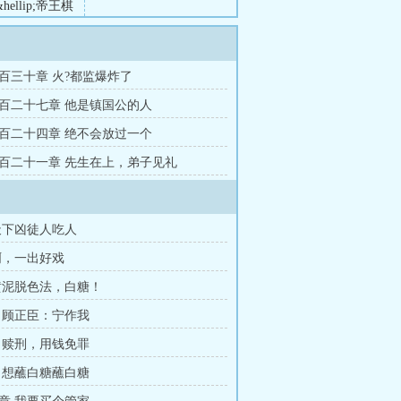
ellip;帝王棋
百三十章 火?都监爆炸了
百二十七章 他是镇国公的人
百二十四章 绝不会放过一个
百二十一章 先生在上，弟子见礼
天下凶徒人吃人
啊，一出好戏
黄泥脱色法，白糖！
 顾正臣：宁作我
 赎刑，用钱免罪
 想蘸白糖蘸白糖