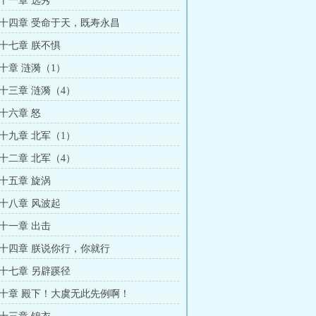
十一章 选秀
十四章 受命于天，既寿永昌
十七章 朕不惧
十章 涟漪（1）
十三章 涟漪（4）
十六章 怒
十九章 北军（1）
十二章 北军（4）
十五章 旋涡
十八章 风波起
十一章 出击
十四章 朕说你行，你就行
十七章 另辟蹊径
十章 殿下！大虞无此先例啊！