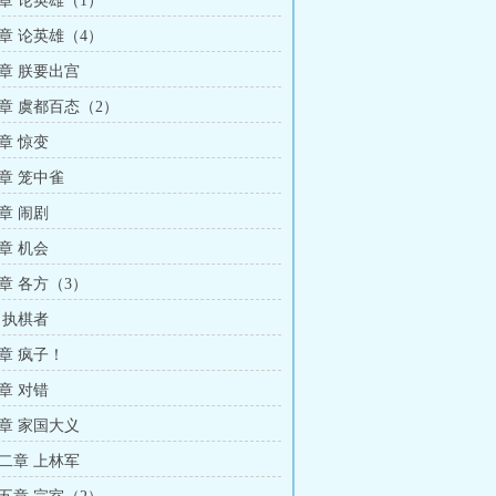
章 论英雄（1）
章 论英雄（4）
章 朕要出宫
章 虞都百态（2）
章 惊变
章 笼中雀
章 闹剧
章 机会
章 各方（3）
 执棋者
章 疯子！
章 对错
章 家国大义
二章 上林军