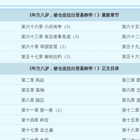
《年方八岁，被仓促拉出登基称帝！》最新章节
第六十六章 小兵传奇（3）
第六十五
第六十三章 有志者事竟成（3）
第六十二
第六十章 举国皆震（2）
第五十九
第五十七章 摧枯拉朽（3）
第五十六
《年方八岁，被仓促拉出登基称帝！》正文目录
第二章 风起
第三章 
第五章 孤独
第六章 
第八章 隐忍
第九章 
第十一章 那一夜（2）
第十二章
第十四章 梓宫
第十五章
第十七章 后之威
第十八章