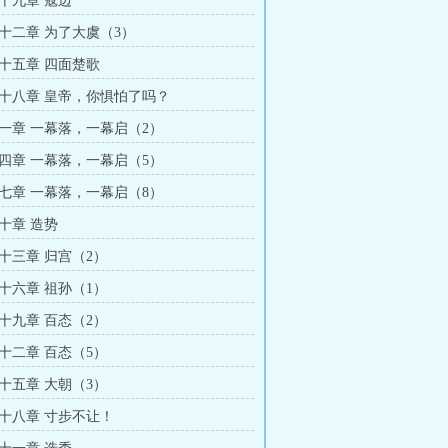
十九章 寇边
十二章 为了大虞（3）
十五章 四面楚歌
十八章 皇帝，你惧怕了吗？
一章 一幕落，一幕启（2）
四章 一幕落，一幕启（5）
七章 一幕落，一幕启（8）
十章 造势
十三章 归宫（2）
十六章 祖孙（1）
十九章 百态（2）
十二章 百态（5）
十五章 大朝（3）
十八章 寸步不让！