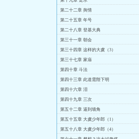
第十九章 走水
第二十二章 舆情
第二十五章 年号
第二十八章 登基大典
第三十一章 朝会
第三十四章 这样的大虞（3）
第三十七章 家庙
第四十章 斗法
第四十三章 此道需陛下明
第四十六章 泪
第四十九章 三次
第五十二章 逼到墙角
第五十五章 大虞少年郎（1）
第五十八章 大虞少年郎（4）