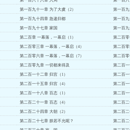
第一百八十八章 入局
第一百八
第一百九十一章 为了大虞（2）
第一百九
第一百九十四章 急递归都
第一百九
第一百九十七章 家国
第一百九
第二百章 一幕落，一幕启（1）
第二百零
第二百零三章 一幕落，一幕启（4）
第二百零
第二百零六章 一幕落，一幕启（7）
第二百零
第二百零九章 一切都来得及
第二百一
第二百一十二章 归宫（1）
第二百一
第二百一十五章 归宫（4）
第二百一
第二百一十八章 百态（1）
第二百一
第二百二十一章 百态（4）
第二百二
第二百二十四章 大朝（2）
第二百二
第二百二十七章 朕若不允呢？
第二百二