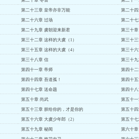
第二十章 冬雷
第二十一
第二十三章 皇帝亦非万能
第二十四
第二十六章 过场
第二十七
第二十九章 虞朝迎来新君
第三十章
第三十二章 这样的大虞（1）
第三十三
第三十五章 这样的大虞（4）
第三十六
第三十八章 信
第三十九
第四十一章 帝师
第四十二
第四十四章 吾道孤！
第四十五
第四十七章 送命题
第四十八
第五十章 尚武
第五十一
第五十三章 朕给你的，才是你的
第五十四
第五十六章 大虞少年郎（2）
第五十七
第五十九章 秘闻
第六十章