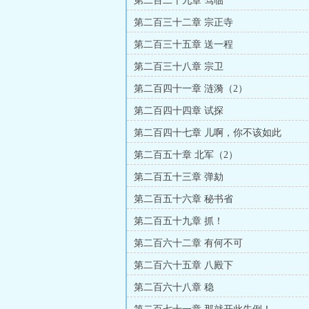
第二百二十九章 驾临
第二百三十二章 宗正寺
第二百三十五章 送一程
第二百三十八章 宗卫
第二百四十一章 涟漪（2）
第二百四十四章 试探
第二百四十七章 儿啊，你不该如此
第二百五十章 北军（2）
第二百五十三章 弹劾
第二百五十六章 秘书省
第二百五十九章 抓！
第二百六十二章 有何不可
第二百六十五章 八殿下
第二百六十八章 稳