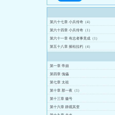
第六十七章 小兵传奇（4）
第六十四章 小兵传奇（1）
第六十一章 有志者事竟成（1）
第五十八章 摧枯拉朽（4）
第一章 帝崩
第四章 傀儡
第七章 太祖
第十章 那一夜（1）
第十三章 徽号
第十六章 静观其变